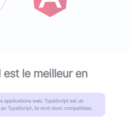
ans IA) ?
vre blanc
le podcast
Audit d'écoconception
DevOps
,
DevSecOps
Docker
,
Kubernetes
,
Terraform
,
Ansible
Optimisation et performances
Sécurité applicative
Intégration IA & LLM
l est le meilleur en
s applications web. TypeScript est un
 en TypeScript, ils sont donc compatibles.