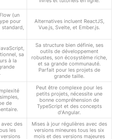
livres et tutoriels en ligne.
 Flow (un
type pour
Alternatives incluent ReactJS,
t standard,
Vue.js, Svelte, et Ember.js.
Sa structure bien définie, ses
JavaScript,
outils de développement
tionnel, sa
robustes, son écosystème riche,
urs à la
et sa grande communauté.
 grande
Parfait pour les projets de
.
grande taille.
Peut être complexe pour les
omplexité
petits projets, nécessite une
 simples,
bonne compréhension de
pe de
TypeScript et des concepts
entaire.
d'Angular.
s avec des
Mises à jour régulières avec des
ous les
versions mineures tous les six
 versions
mois et des versions majeures