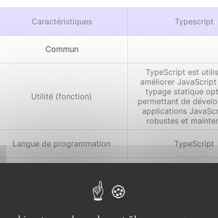
Caractéristiques
Typescript
Commun
TypeScript est utili
améliorer JavaScript
typage statique opt
Utilité (fonction)
permettant de dével
applications JavaScr
robustes et mainte
Langue de programmation
TypeScript
Multiplateforme (fonc
n'importe quel sy
Système d‘exploitation
d'exploitation av
compilateur TypeScri
moteur JavaScri