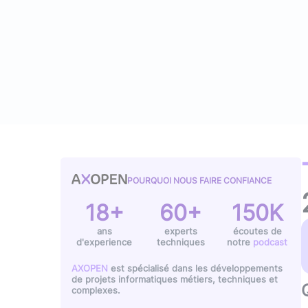
Typescript
,
NextJS
,
Svelte
Pilotage et gestion
Univers Php
Symfony
Univers Go
Gin Gonic Web
Univers Rust
POURQUOI NOUS FAIRE CONFIANCE
18+
60+
150K
ans
experts
écoutes de
d'experience
techniques
notre
podcast
AXOPEN
est spécialisé dans les développements
de projets informatiques métiers, techniques et
complexes.