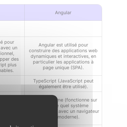
Angular
sé pour
Angular est utilisé pour
 avec un
construire des applications web
ionnel,
dynamiques et interactives, en
opper des
particulier les applications à
ipt plus
page unique (SPA).
nables.
TypeScript (JavaScript peut
également être utilisé).
tionne sur
Multiplateforme (fonctionne sur
stème
n'importe quel système
ec un
d'exploitation avec un navigateur
pt et un
web moderne).
pt).