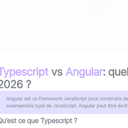
(avec ou s
Lire le li
Socle applicatif
Écouter 
Intégration IA & LLM
Tous les podcasts
Toutes nos publications
Typescript
vs
Angular
: que
2026
?
Angular est un framework JavaScript pour construire de
surensemble typé de JavaScript. Angular peut être écrit
Qu'est ce que
Typescript
?