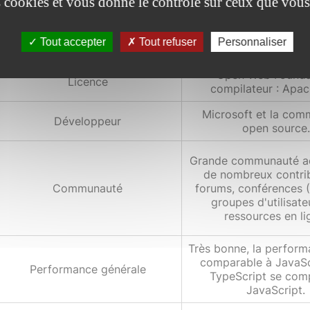
es cookies et vous donne le contrôle sur ceux que vous
TypeScript a été init
Existe depuis
publié en octobre
Tout accepter
Tout refuser
Personnaliser
Open Web Founda
Licence
compilateur : Apac
Microsoft et la co
Développeur
open source.
Grande communauté ac
de nombreux contrib
Communauté
forums, conférences 
groupes d'utilisate
ressources en li
Très bonne, la perform
comparable à JavaSc
Performance générale
TypeScript se comp
JavaScript.