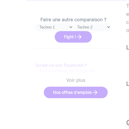
T
e
Faire une autre comparaison ?
c
o
Fight !
Qu'est-ce que Typescript ?
Les avantages de Typescript
Les inconvénients de Typescript
Voir plus
Qu'est-ce que Angular ?
Les avantages de Angular
Nos offres d'emplois
Les inconvénients de Angular
La comparaisons : Typescript vs Angular