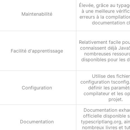
Élevée, grâce au typag
à une meilleure vérifi
Maintenabilité
erreurs à la compilatio
documentation cl
Relativement facile po
connaissent déjà JavaS
Facilité d'apprentissage
nombreuses ressour
disponibles pour les 
Utilise des fichie
configuration tsconfig
Configuration
définir les paramèt
compilateur et les o
projet.
Documentation exhau
officielle disponible s
Documentation
typescriptlang.org, ai
nombreux livres et tut