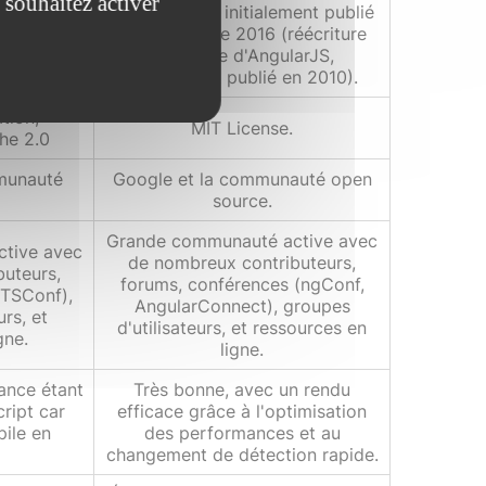
 souhaitez activer
Angular a été initialement publié
ialement
en septembre 2016 (réécriture
 2012.
complète d'AngularJS,
initialement publié en 2010).
tion,
MIT License.
he 2.0
mmunauté
Google et la communauté open
source.
Grande communauté active avec
tive avec
de nombreux contributeurs,
uteurs,
forums, conférences (ngConf,
(TSConf),
AngularConnect), groupes
urs, et
d'utilisateurs, et ressources en
gne.
ligne.
ance étant
Très bonne, avec un rendu
ript car
efficace grâce à l'optimisation
ile en
des performances et au
changement de détection rapide.