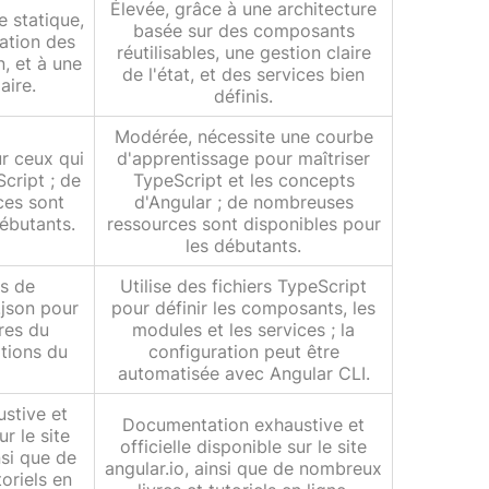
Élevée, grâce à une architecture
e statique,
basée sur des composants
cation des
réutilisables, une gestion claire
n, et à une
de l'état, et des services bien
aire.
définis.
Modérée, nécessite une courbe
ur ceux qui
d'apprentissage pour maîtriser
cript ; de
TypeScript et les concepts
ces sont
d'Angular ; de nombreuses
débutants.
ressources sont disponibles pour
les débutants.
rs de
Utilise des fichiers TypeScript
.json pour
pour définir les composants, les
res du
modules et les services ; la
ptions du
configuration peut être
automatisée avec Angular CLI.
stive et
Documentation exhaustive et
ur le site
officielle disponible sur le site
nsi que de
angular.io, ainsi que de nombreux
oriels en