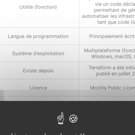
via un code déclar
Utilité (fonction)
permettant de gér
automatiser les infrast
tant que code (I
Langue de programmation
Principalement écri
Multiplateforme (fonc
Système d‘exploitation
Windows, macOS, L
Terraform a été init
Existe depuis
publié en juillet 
Licence
Mozilla Public Licen
HashiCorp et la co
Développeur
open source.
Grande communauté ac
de nombreux contrib