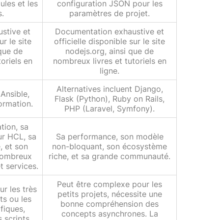
ules et les
configuration JSON pour les
s.
paramètres de projet.
stive et
Documentation exhaustive et
ur le site
officielle disponible sur le site
 que de
nodejs.org, ainsi que de
oriels en
nombreux livres et tutoriels en
ligne.
Alternatives incluent Django,
 Ansible,
Flask (Python), Ruby on Rails,
ormation.
PHP (Laravel, Symfony).
ation, sa
ur HCL, sa
Sa performance, son modèle
 et son
non-bloquant, son écosystème
nombreux
riche, et sa grande communauté.
t services.
Peut être complexe pour les
r les très
petits projets, nécessite une
s ou les
bonne compréhension des
fiques,
concepts asynchrones. La
 scripts