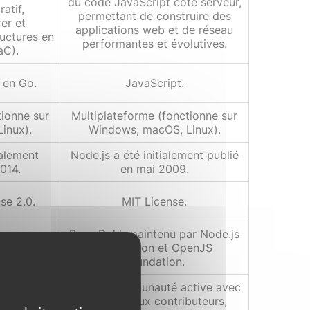
du code JavaScript côté serveur,
atif,
permettant de construire des
er et
applications web et de réseau
ructures en
performantes et évolutives.
aC).
t en Go.
JavaScript.
tionne sur
Multiplateforme (fonctionne sur
inux).
Windows, macOS, Linux).
ialement
Node.js a été initialement publié
2014.
en mai 2009.
se 2.0.
MIT License.
Ryan Dahl, maintenu par Node.js
mmunauté
Foundation et OpenJS
Foundation.
Grande communauté active avec
tive avec
de nombreux contributeurs,
uteurs,