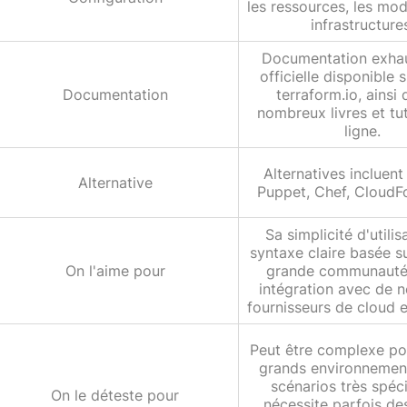
les ressources, les mod
infrastructure
Documentation exhau
officielle disponible s
Documentation
terraform.io, ainsi
nombreux livres et tut
ligne.
Alternatives incluent
Alternative
Puppet, Chef, CloudF
Sa simplicité d'utilis
syntaxe claire basée s
On l'aime pour
grande communauté,
intégration avec de 
fournisseurs de cloud e
Peut être complexe pou
grands environnement
scénarios très spéci
On le déteste pour
nécessite parfois des