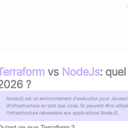
(avec ou s
Lire le li
Socle applicatif
Écouter 
Intégration IA & LLM
Tous les podcasts
Toutes nos publications
Terraform
vs
NodeJs
: quel
2026
?
NodeJS est un environnement d'exécution pour Javascrip
d'infrastructure en tant que code. Ils peuvent être utili
l'infrastructure nécessaire aux applications NodeJS.
Qu'est ce que
Terraform
?