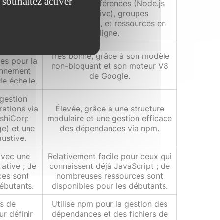
 souhaitez activer
forums, conférences (Node.js
ashiConf),
Interactive), groupes
urs, et
d'utilisateurs, et ressources en
gne.
ligne.
 des
Très bonne, grâce à son modèle
es pour la
non-bloquant et son moteur V8
ionnement
de Google.
de échelle.
 gestion
rations via
Élevée, grâce à une structure
ashiCorp
modulaire et une gestion efficace
e) et une
des dépendances via npm.
ustive.
 avec une
Relativement facile pour ceux qui
rative ; de
connaissent déjà JavaScript ; de
ces sont
nombreuses ressources sont
débutants.
disponibles pour les débutants.
rs de
Utilise npm pour la gestion des
r définir
dépendances et des fichiers de