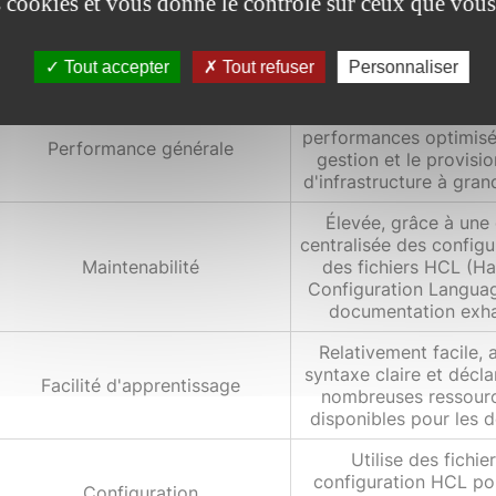
es cookies et vous donne le contrôle sur ceux que vous
Communauté
forums, conférences (H
groupes d'utilisate
ressources en li
Tout accepter
Tout refuser
Personnaliser
Très bonne, avec
performances optimisé
Performance générale
gestion et le provis
d'infrastructure à gran
Élevée, grâce à une
centralisée des configu
Maintenabilité
des fichiers HCL (H
Configuration Languag
documentation exha
Relativement facile,
syntaxe claire et décla
Facilité d'apprentissage
nombreuses ressour
disponibles pour les 
Utilise des fichie
configuration HCL pou
Configuration