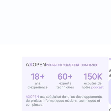
Typescript
,
NextJS
,
Svelte
Pilotage et gestion
Univers Php
Symfony
Univers Go
Gin Gonic Web
Univers Rust
POURQUOI NOUS FAIRE CONFIANCE
18+
60+
150K
ans
experts
écoutes de
d'experience
techniques
notre
podcast
AXOPEN
est spécialisé dans les développements
de projets informatiques métiers, techniques et
complexes.