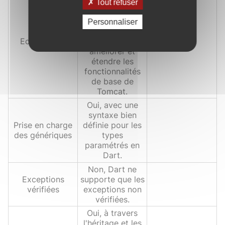
nombreuses
Tout refuser
bibliothèques,
extensions et
Personnaliser
outils
Ecosystème
disponibles pour
améliorer et
étendre les
fonctionnalités
de base de
Tomcat.
Oui, avec une
syntaxe bien
Prise en charge
définie pour les
des génériques
types
paramétrés en
Dart.
Non, Dart ne
Exceptions
supporte que les
vérifiées
exceptions non
vérifiées.
Oui, à travers
l'héritage et les