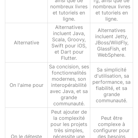
ainsi que de
rg, ainsi que de
nombreux livres
nombreux livres
et tutoriels en
et tutoriels en
ligne.
ligne.
Alternatives
Alternatives
incluent Java,
incluent Jetty,
Scala, Groovy,
Alternative
JBoss/WildFly,
Swift pour iOS,
GlassFish, et
et Dart pour
WebSphere.
Flutter.
Sa concision, ses
Sa simplicité
fonctionnalités
d'utilisation, sa
modernes, son
performance, sa
On l'aime pour
interopérabilité
fiabilité, et sa
avec Java, et sa
grande
grande
communauté.
communauté.
Peut ajouter de
la complexité
Peut être
pour les projets
complexe à
très simples,
configurer pour
On le déteste
nécessite une
des besoins