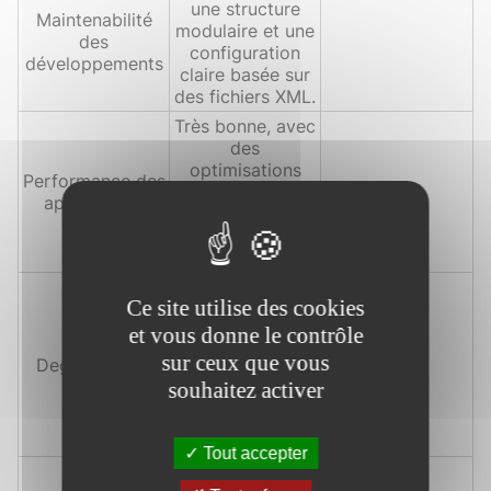
une structure
Maintenabilité
modulaire et une
des
configuration
développements
claire basée sur
des fichiers XML.
Très bonne, avec
des
optimisations
Performance des
pour la gestion
applications
des applications
web Java à
grande échelle.
Excellente, avec
Ce site utilise des cookies
des outils de
débogage
et vous donne le contrôle
intégrés comme
sur ceux que vous
Deggugabilité
Flutter DevTools
souhaitez activer
et des
extensions pour
les IDE.
Tout accepter
Vaste, avec de