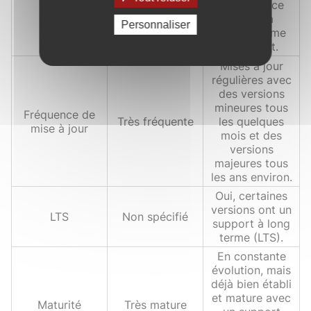
pour
les nouveaux
dépendance
utilisateurs
initiale à
Personnaliser
l'écosystème
Microsoft.
Mises à jour
régulières avec
des versions
mineures tous
Fréquence de
Très fréquente
les quelques
mise à jour
mois et des
versions
majeures tous
les ans environ.
Oui, certaines
versions ont un
LTS
Non spécifié
support à long
terme (LTS).
En constante
évolution, mais
déjà bien établi
et mature avec
Maturité
Très mature