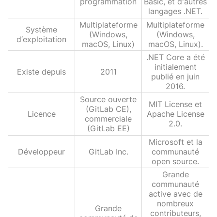
programmation
Basic, et d'autres
langages .NET.
Multiplateforme
Multiplateforme
Système
(Windows,
(Windows,
d‘exploitation
macOS, Linux)
macOS, Linux).
.NET Core a été
initialement
Existe depuis
2011
publié en juin
2016.
Source ouverte
MIT License et
(GitLab CE),
Licence
Apache License
commerciale
2.0.
(GitLab EE)
Microsoft et la
Développeur
GitLab Inc.
communauté
open source.
Grande
communauté
active avec de
nombreux
Grande
contributeurs,