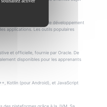
 souhaitez activer
evelopment Kit (JDK) pour le développement
s applications. Les outils populaires
ve et officielle, fournie par Oracle. De
également disponibles pour les apprenants
++, Kotlin (pour Android), et JavaScript
is des plateformes grâce à la JVM. Sa