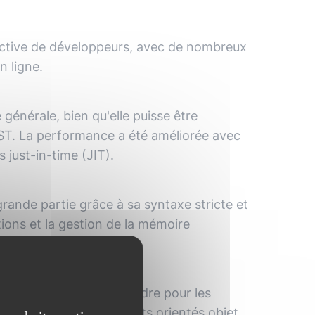
ctive de développeurs, avec de nombreux
n ligne.
énérale, bien qu'elle puisse être
ST. La performance a été améliorée avec
 just-in-time (JIT).
grande partie grâce à sa syntaxe stricte et
ions et la gestion de la mémoire
intenabilité.
ement facile à apprendre pour les
n complète des concepts orientés objet