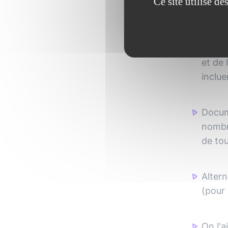
Ce site utilise d
peut n
Confi
et de 
inclue
Docum
nombre
de tou
Altern
(pour
On l'