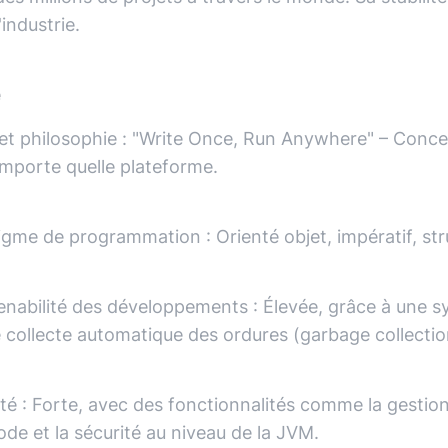
'industrie.
e
et philosophie
:
"Write Once, Run Anywhere" – Concev
importe quelle plateforme.
igme de programmation
:
Orienté objet, impératif, st
enabilité des développements
:
Élevée, grâce à une s
 collecte automatique des ordures (garbage collectio
té
:
Forte, avec des fonctionnalités comme la gestion 
de et la sécurité au niveau de la JVM.