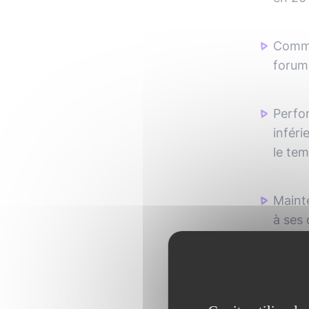
Comm
forums
Perfo
infér
le tem
Mainte
à ses 
automa
Facili
début