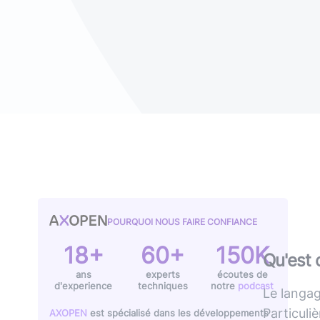
Typescript
,
NextJS
,
Svelte
Pilotage et gestion
Univers Php
Symfony
Univers Go
Gin Gonic Web
Univers Rust
POURQUOI NOUS FAIRE CONFIANCE
18+
60+
150K
Qu'est
ans
experts
écoutes de
d'experience
techniques
notre
podcast
Le langa
Particuli
AXOPEN
est spécialisé dans les développements