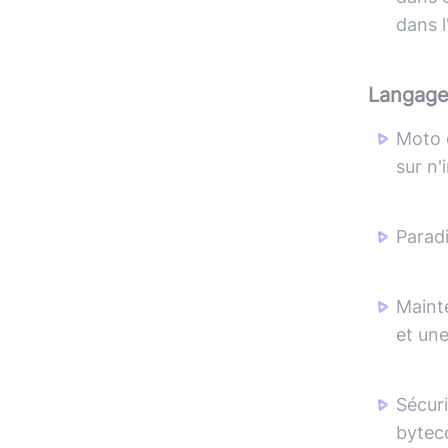
dans l
Langag
Moto 
sur n'
Parad
Maint
et une
Sécuri
byteco