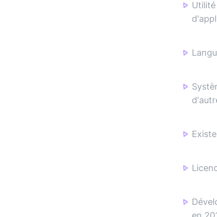
Utilit
d'appl
Langu
Systè
d'autr
Existe
Licen
Dével
en 20