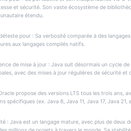
tesse et sécurité. Son vaste écosystème de bibliothè
nautaire étendu.
 déteste pour
:
Sa verbosité comparée à des langages 
eures aux langages compilés natifs.
ence de mise à jour
:
Java suit désormais un cycle de 
pales, avec des mises à jour régulières de sécurité e
Oracle propose des versions LTS tous les trois ans, 
ns spécifiques (ex. Java 8, Java 11, Java 17, Java 21, 
ité
:
Java est un langage mature, avec plus de deux d
es millions de projets à travers le monde. Sa stabilit