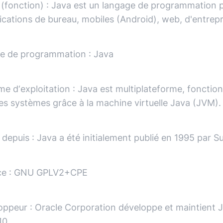
é (fonction)
:
Java est un langage de programmation po
ications de bureau, mobiles (Android), web, d'entrep
e de programmation
:
Java
me d‘exploitation
:
Java est multiplateforme, fonctio
es systèmes grâce à la machine virtuelle Java (JVM).
 depuis
:
Java a été initialement publié en 1995 par 
ce
:
GNU GPLV2+CPE
oppeur
:
Oracle Corporation développe et maintient 
10.