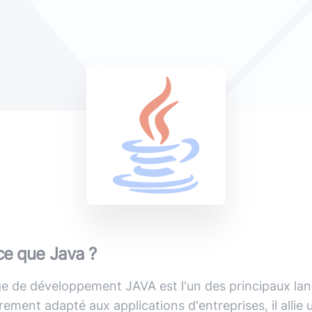
(avec ou s
Lire le li
Socle applicatif
Écouter 
Intégration IA & LLM
Tous les podcasts
Toutes nos publications
 ce que
Java
?
ge de développement JAVA est l'un des principaux l
èrement adapté aux applications d'entreprises, il allie 