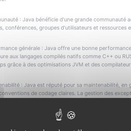
unauté
:
Java bénéficie d'une grande communauté a
, conférences, groupes d'utilisateurs et ressources e
rmance générale
:
Java offre une bonne performance g
ieure aux langages compilés natifs comme C++ ou RU
ps grâce à des optimisations JVM et des compilateurs
nabilité
:
Java est réputé pour sa maintenabilité, en 
conventions de codage claires. La gestion des except
tique (garbage collection) facilitent également la ma
té d'apprentissage
:
Java est considéré comme moyenn
ants en programmation. Cependant, la compréhensio