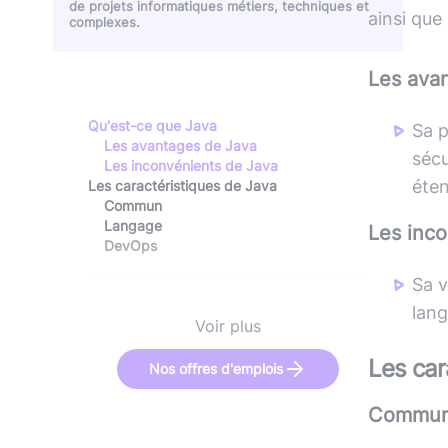
de projets informatiques métiers, techniques et
ainsi que
complexes.
Les ava
Qu'est-ce que Java
Sa p
Les avantages de Java
sécu
Les inconvénients de Java
éte
Les caractéristiques de Java
Commun
Langage
Les inc
DevOps
Sa v
lang
Voir plus
Les car
Nos offres d'emplois
Commu