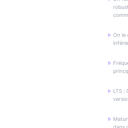
robus
commu
On le
inféri
Fréqu
princi
LTS
:
versio
Matur
dans d