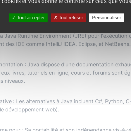
es cookies et vous donne le contrôle sur ceux que vous
écessiter plus de temps pour les débutants.
Tout accepter
Tout refuser
Personnaliser
guration
:
Java nécessite l'installation de la Java D
la Java Runtime Environment (JRE) pour l'exécution de
nt des IDE comme IntelliJ IDEA, Eclipse, et NetBeans.
entation
:
Java dispose d'une documentation exhausti
ux livres, tutoriels en ligne, cours et forums sont 
s niveaux.
ative
:
Les alternatives à Java incluent C#, Python, C
 le développement web).
aime pour
:
Sa portabilité et son indépendance vis-à-v