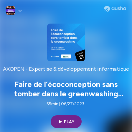
AXOPEN - Expertise & développement informatique
Faire de l’écoconception sans
tomber dans le greenwashing
avec Vincent Vatelot, technophile
55min | 06/27/2023
passionné et engagé autour de
l’outil EcoIndex
PLAY