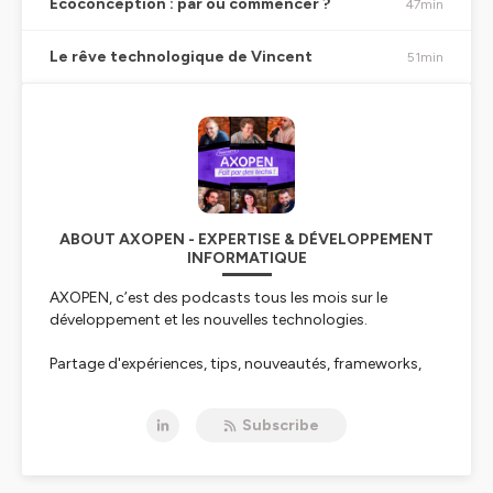
Ecoconception : par où commencer ?
47min
Le rêve technologique de Vincent
51min
ABOUT AXOPEN - EXPERTISE & DÉVELOPPEMENT
INFORMATIQUE
AXOPEN, c’est des podcasts tous les mois sur le
développement et les nouvelles technologies.
Partage d'expériences, tips, nouveautés, frameworks,
best practices…
Subscribe
Tout cela, réalisé par des techos passionnés qui
défendent leurs idées !