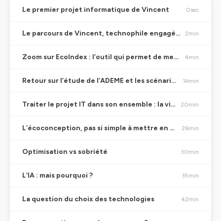
Le premier projet informatique de Vincent
0sec
Le parcours de Vincent, technophile engagé et adepte de l’open source
2min
Zoom sur EcoIndex : l’outil qui permet de mesurer l’impact environnemental d’une page web
4min
Retour sur l’étude de l’ADEME et les scénarios autour du numérique
14min
Traiter le projet IT dans son ensemble : la vision de l’analyse du cycle de vie avec l’exemple d’une application
20min
L’écoconception, pas si simple à mettre en place : le risque du greenwashing
26min
Optimisation vs sobriété
30min
L’IA : mais pourquoi ?
35min
La question du choix des technologies
42min