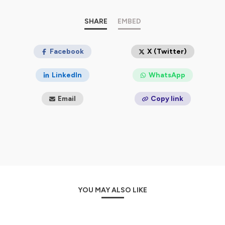
Certifié sans langue de bois et toujours dans la bonne
humeur :)
SHARE
EMBED
Hébergé par Ausha. Visitez
ausha.co/politique-de-
confidentialite
pour plus d'informations.
Facebook
X (Twitter)
LinkedIn
WhatsApp
Email
Copy link
YOU MAY ALSO LIKE