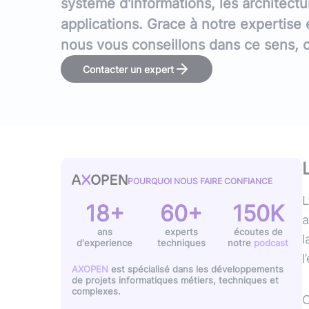
système d'informations, les architectu
Typescript
,
NextJS
,
Svelte
Pilotage et gestion
applications. Grace à notre expertise
Univers Php
nous vous conseillons dans ce sens, c
Symfony
Contacter un expert
Univers Go
Gin Gonic Web
Univers Rust
POURQUOI NOUS FAIRE CONFIANCE
L
18+
60+
150K
a
ans
experts
écoutes de
l
d'experience
techniques
notre
podcast
l
AXOPEN
est spécialisé dans les développements
de projets informatiques métiers, techniques et
complexes.
C