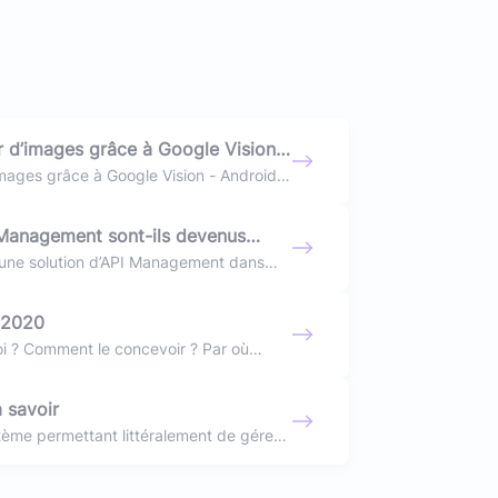
r d’images grâce à Google Vision -
images grâce à Google Vision - Android -
I Management sont-ils devenus
I des entreprises ?
 une solution d’API Management dans
n 2020
oi ? Comment le concevoir ? Par où
 posséder ? Dans quel ordre ?
à savoir
stème permettant littéralement de gérer
permet le déploiement des plugins de
 via la plateforme Kibana et notre avis