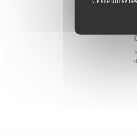
Ce site utilise d
A
d