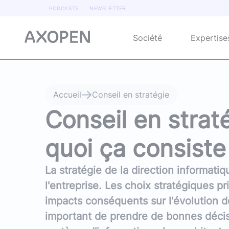
Panneau de gestion des cookies
PODCASTS
NEWSLETTER
Société
Expertise
Aucun résultat n'a été trouvé...
Accueil
Conseil en stratégie
Conseil en strat
WEB
CONSEIL &
D
Podcast
Qui sommes-nous ?
ACCOMPAGNEMENT
Univers Java
quoi ça consiste
Conseil
Springboot
,
Quarkus
,
JEE
,
jHipster
,
Wildfly
,
Accompagnement
Blog
Apache ServiceMix
Et
Notre histoire
La stratégie de la direction informati
architecture SI
,
c
Architecture logicielle
,
f
Univers Microsoft
l'entreprise. Les choix stratégiques pr
Livres blancs
Nos convictions
Choix des technologies
C#
,
.NET
techniques
impacts conséquents sur l'évolution de 
Mise en place DevOps
important de prendre de bonnes décis
Univers JS
Newsletter IT
Nos engagements RSE
Angular
,
React
,
VueJS
,
Gatsby
,
NodeJS
,