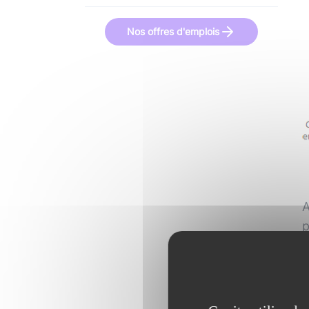
Nos offres d'emplois
A
p