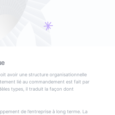
ans IA) ?
vre blanc
le podcast
Audit d'écoconception
DevOps
,
DevSecOps
Docker
,
Kubernetes
,
Terraform
,
Ansible
Optimisation et performances
Sécurité applicative
Intégration IA & LLM
ue
doit avoir une structure organisationnelle
roitement lié au commandement est fait par
èles types, il traduit la façon dont
ppement de l’entreprise à long terme. La