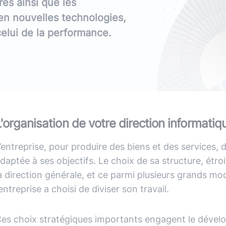
(avec ou s
res ainsi que les
Lire le li
Socle applicatif
Écouter 
 en nouvelles technologies,
elui de la performance.
Intégration IA & LLM
Tous les podcasts
Toutes nos publications
L'organisation de votre direction informatiq
’entreprise, pour produire des biens et des services, 
daptée à ses objectifs. Le choix de sa structure, ét
a direction générale, et ce parmi plusieurs grands mod
’entreprise a choisi de diviser son travail.
es choix stratégiques importants engagent le dévelo