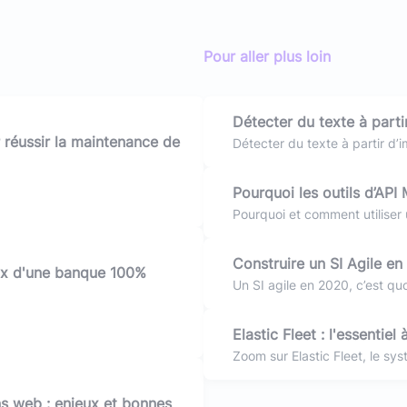
Pour aller plus loin
Détecter du texte à parti
 réussir la maintenance de
Android - Kotlin
Détecter du texte à partir d’
Kotlin
Pourquoi les outils d’AP
indispensables dans les S
Pourquoi et comment utiliser
son système d’informations ?
Construire un SI Agile e
eux d'une banque 100%
Un SI agile en 2020, c’est qu
partir, quelle brique doit-on
Elastic Fleet : l'essentiel 
Zoom sur Elastic Fleet, le sy
une flotte de serveurs. Elle 
façon unifiées et maintenable
ns web : enjeux et bonnes