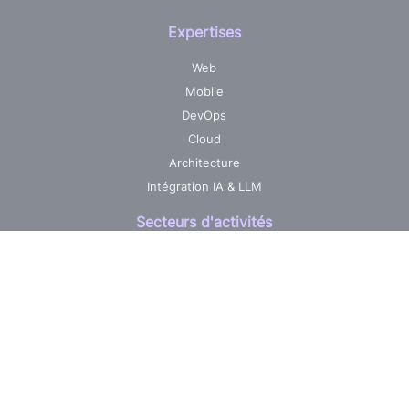
Expertises
Web
Mobile
DevOps
Cloud
Architecture
Intégration IA & LLM
Secteurs d'activités
Assurances
Industrie
Santé
Energie
Métiers
Audit et Expertise