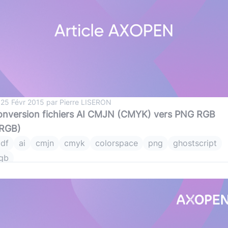
 25 Févr 2015 par Pierre LISERON
nversion fichiers AI CMJN (CMYK) vers PNG RGB
sRGB)
df
ai
cmjn
cmyk
colorspace
png
ghostscript
gb