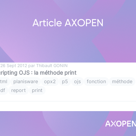
 26 Sept 2012 par Thibault GONIN
ripting OJS : la méthode print
tml
planisware
opx2
p5
ojs
fonction
méthode
df
report
print