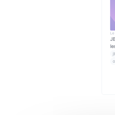
Typescript
,
NextJS
,
Svelte
Pilotage et gestion
Univers Php
Symfony
Univers Go
Le
Gin Gonic Web
JB
le
Univers Rust
j
o