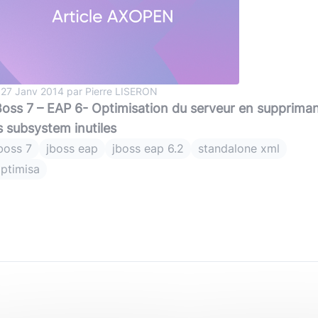
(avec ou s
Lire le li
Socle applicatif
Écouter 
Intégration IA & LLM
Tous les podcasts
Toutes nos publications
 27 Janv 2014 par Pierre LISERON
oss 7 – EAP 6- Optimisation du serveur en supprima
s subsystem inutiles
boss 7
jboss eap
jboss eap 6.2
standalone xml
ptimisa