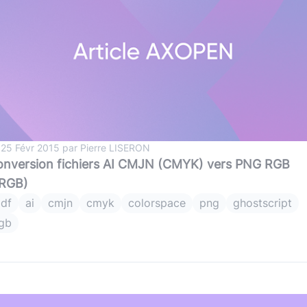
 25 Févr 2015 par Pierre LISERON
nversion fichiers AI CMJN (CMYK) vers PNG RGB
sRGB)
df
ai
cmjn
cmyk
colorspace
png
ghostscript
gb