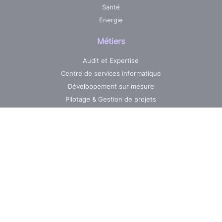
Santé
Energie
Métiers
Audit et Expertise
Centre de services informatique
Développement sur mesure
Pilotage & Gestion de projets
Maintenance & Evolutions
Réalisations
Jobs
Nos ressources
La News AXO