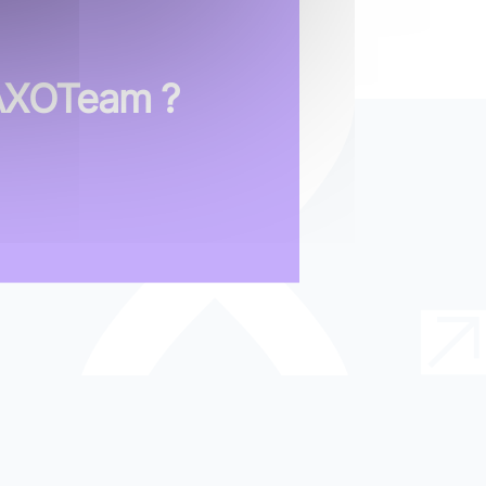
 AXOTeam ?