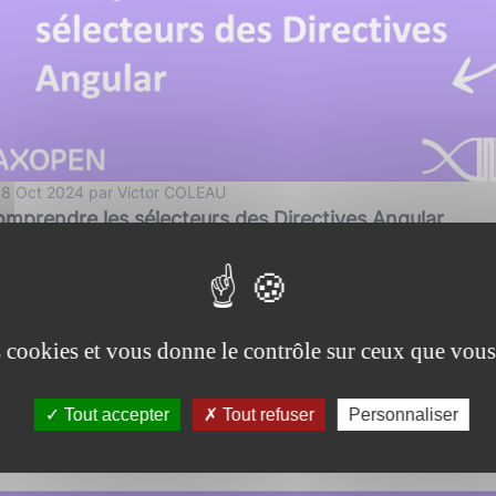
 8 Oct 2024 par Victor COLEAU
mprendre les sélecteurs des Directives Angular
ramework javascript
angular
es cookies et vous donne le contrôle sur ceux que vous
Tout accepter
Tout refuser
Personnaliser