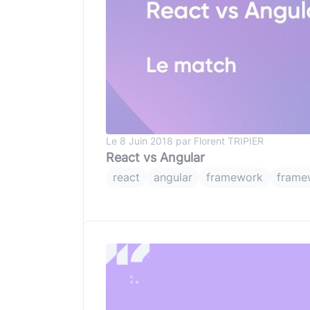
Typescript
,
NextJS
,
Svelte
Pilotage et gestion
Univers Php
Symfony
Univers Go
Gin Gonic Web
Univers Rust
Le 8 Juin 2018 par Florent TRIPIER
React vs Angular
react
angular
framework
frame