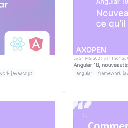
(avec ou s
Lire le li
Socle applicatif
Écouter 
Intégration IA & LLM
Tous les podcasts
Toutes nos publications
Le 24 Mai 2024 par Thoma
Angular 18, nouveautés
work javascript
angular
framework jav