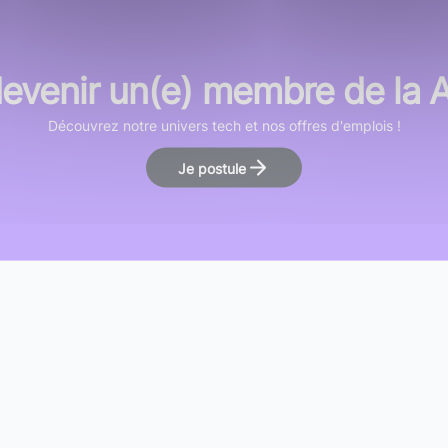
devenir un(e) membre de la
Découvrez notre univers tech et nos offres d'emplois !
Je postule