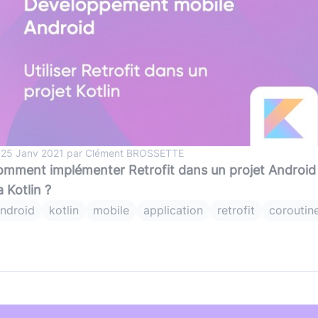
 25 Janv 2021 par Clément BROSSETTE
mment implémenter Retrofit dans un projet Android
a Kotlin ?
ndroid
kotlin
mobile
application
retrofit
coroutin