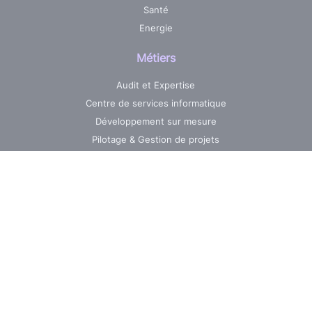
Santé
Energie
Métiers
Audit et Expertise
Centre de services informatique
Développement sur mesure
Pilotage & Gestion de projets
Maintenance & Evolutions
Réalisations
Jobs
Nos ressources
La News AXO