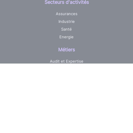
Secteurs d'activités
Assurances
Industrie
Santé
Energie
Métiers
Audit et Expertise
Centre de services informatique
Développement sur mesure
Pilotage & Gestion de projets
Maintenance & Evolutions
Réalisations
Jobs