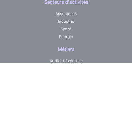
Secteurs d'activités
Assurances
Industrie
Santé
Energie
Métiers
Audit et Expertise
Centre de services informatique
Développement sur mesure
Pilotage & Gestion de projets
Maintenance & Evolutions
Réalisations
Jobs