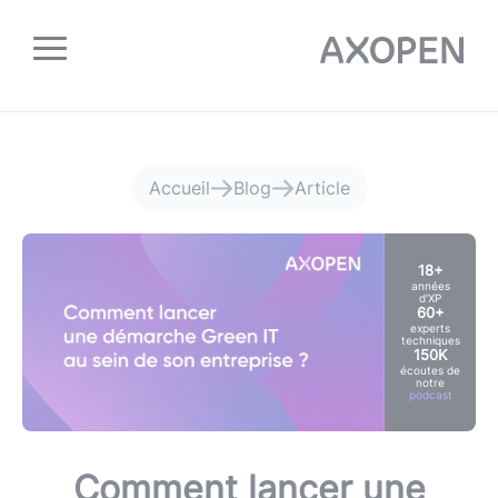
Panneau de gestion des cookies
Accueil
Blog
Article
18+
années
d'XP
60+
experts
techniques
150K
écoutes de
notre
podcast
Comment lancer une