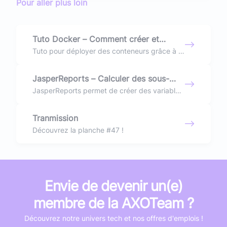
Pour aller plus loin
Tuto Docker – Comment créer et
déployer des conteneurs ?
Tuto pour déployer des conteneurs grâce à la
technologie Docker
JasperReports – Calculer des sous-
totaux
JasperReports permet de créer des variables
calculées qui sont incrémentées de ligne en
ligne.
Tranmission
Découvrez la planche #47 !
Envie de devenir un(e)
membre de la AXOTeam ?
Découvrez notre univers tech et nos offres d'emplois !