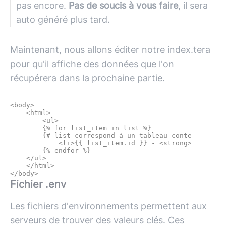
pas encore.
Pas de soucis à vous faire
, il sera
auto généré plus tard.
Maintenant, nous allons éditer notre index.tera
pour qu'il affiche des données que l'on
récupérera dans la prochaine partie.
<body>

    <html>

        <ul>

        {% for list_item in list %}

        {# list correspond à un tableau contenant des 
            <li>{{ list_item.id }} - <strong>{{list_it
        {% endfor %}

    </ul>

    </html>

Fichier .env
Les fichiers d'environnements permettent aux
serveurs de trouver des valeurs clés. Ces