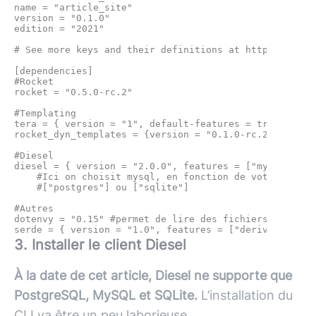
name = "article_site"

version = "0.1.0"

edition = "2021"

# See more keys and their definitions at https://doc.r
[dependencies]

#Rocket

rocket = "0.5.0-rc.2"

#Templating

tera = { version = "1", default-features = true} #mote
rocket_dyn_templates = {version = "0.1.0-rc.2", featur
#Diesel

diesel = { version = "2.0.0", features = ["mysql"] } 

    #Ici on choisit mysql, en fonction de votre bdd, v
    #["postgres"] ou ["sqlite"]

#Autres

dotenvy = "0.15" #permet de lire des fichiers d'enviro
3. Installer le client Diesel
À la date de cet article, Diesel ne supporte que
PostgreSQL, MySQL et SQLite.
L’installation du
CLI va être un peu laborieuse…