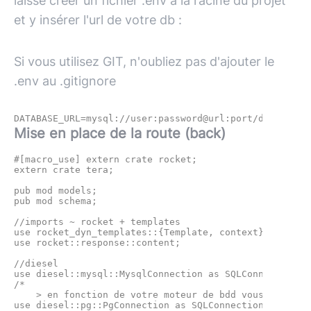
laisse créer un fichier .env à la racine du projet
et y insérer l'url de votre db :
Si vous utilisez GIT, n'oubliez pas d'ajouter le
.env au .gitignore
Mise en place de la route (back)
#[macro_use] extern crate rocket;

extern crate tera;

pub mod models;

pub mod schema;

//imports ~ rocket + templates

use rocket_dyn_templates::{Template, context};

use rocket::response::content;

//diesel

use diesel::mysql::MysqlConnection as SQLConnection;

/*

    > en fonction de votre moteur de bdd vous auriez p
use diesel::pg::PgConnection as SQLConnection;
