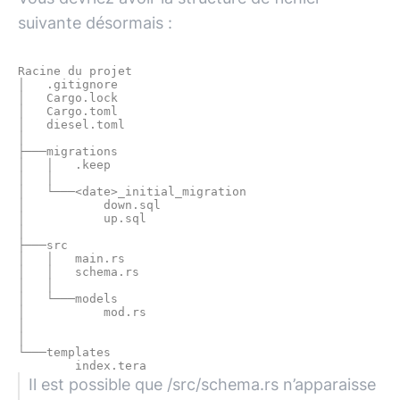
suivante désormais :
Racine du projet

│   .gitignore

│   Cargo.lock

│   Cargo.toml

│   diesel.toml

│

├───migrations

│   │   .keep

│   │

│   └───<date>_initial_migration

│           down.sql

│           up.sql

│

├───src

│   │   main.rs

│   │   schema.rs

│   │

│   └───models

│           mod.rs

│

│

└───templates

Il est possible que /src/schema.rs n’apparaisse