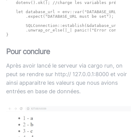
    dotenv().ok(); //charge les variables présente dan
    let database_url = env::var("DATABASE_URL") //on 
        .expect("DATABASE_URL must be set"); //si elle
        SQLConnection::establish(&database_url) //on t
        .unwrap_or_else(|_| panic!("Error connecting 
Pour conclure
Après avoir lancé le serveur via cargo run, on
peut se rendre sur http:// 127.0.0.1:8000 et voir
ainsi apparaitre les valeurs que nous avions
entrées en base de données.