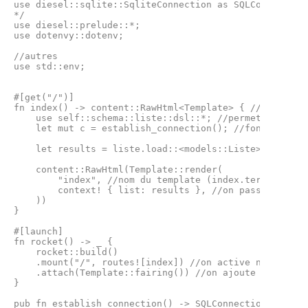
use diesel::sqlite::SqliteConnection as SQLConnection;
*/

use diesel::prelude::*;

use dotenvy::dotenv;

//autres

use std::env;

#[get("/")]

fn index() -> content::RawHtml<Template> { //on retour
    use self::schema::liste::dsl::*; //permet l'utilis
    let mut c = establish_connection(); //fonction déf
    let results = liste.load::<models::Liste>(&mut c)
    content::RawHtml(Template::render(

        "index", //nom du template (index.tera)

        context! { list: results }, //on passe en arg
    ))

}

#[launch]

fn rocket() -> _ {

    rocket::build()

    .mount("/", routes![index]) //on active notre rout
    .attach(Template::fairing()) //on ajoute le templa
}

pub fn establish_connection() -> SQLConnection {
