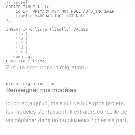
-- up.sql

CREATE TABLE liste (

    id INT PRIMARY KEY NOT NULL AUTO_INCREMENT,

    libelle VARCHAR(100) NOT NULL

);

INSERT INTO liste (libelle) VALUES 

    ('a'),

    ('b'),

    ('c'),

    ('d'),

-- down.sql

Ensuite exécutons la migration
Renseigner nos modèles
Ici on en a qu'un, mais sur de plus gros projets,
les modèles s'entassent. Il est alors conseillé de
les déplacer dans un ou plusieurs fichiers à part.