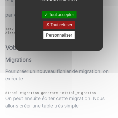
par exemple,
Tout accepter
Tout refuser
setx DATABASE_URL "mysql://root:@127.0.0.1:3306/articl
Personnaliser
Votre première page
Migrations
Pour créer un nouveau fichier de migration, on
exécute
On peut ensuite éditer cette migration. Nous
allons créer une table très simple