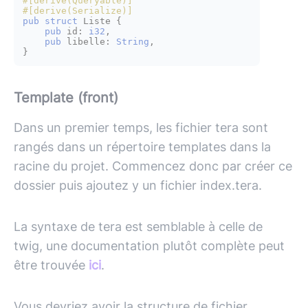
#[derive(Queryable)]
#[derive(Serialize)]
pub
struct
Liste
 {

pub
 id: 
i32
,

pub
 libelle: 
String
,

Template (front)
Dans un premier temps, les fichier tera sont
rangés dans un répertoire templates dans la
racine du projet. Commencez donc par créer ce
dossier puis ajoutez y un fichier index.tera.
La syntaxe de tera est semblable à celle de
twig, une documentation plutôt complète peut
être trouvée
ici
.
Vous devriez avoir la structure de fichier