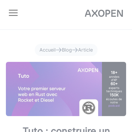
Panneau de gestion des cookies
Accueil
Blog
Article
18+
années
d'XP
60+
experts
techniques
150K
écoutes de
notre
podcast
Tuto : construire un