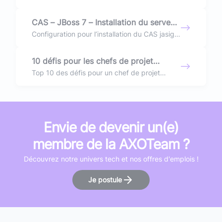
faire? Voici un post pour expliquer la création/
gestion des alertes sur VMware vSphere.
CAS – JBoss 7 – Installation du serveur
CAS JASIG
Configuration pour l’installation du CAS jasig
sur un serveur JBoss 7. Problème de loggeur,
log4j et hibernate dialect
10 défis pour les chefs de projet
informatique en 2020
Top 10 des défis pour un chef de projet
informatique en 2020
Envie de devenir un(e)
membre de la AXOTeam ?
Découvrez notre univers tech et nos offres d'emplois !
Je postule