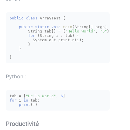
public
class
ArrayTest
 {

public
static
void
main
(String[] args)
 {

        String tab[] = {
"Hello World"
, 
"6"
};

for
 (String i : tab) {

          System.out.println(i);

        }

    }

Python :
tab = [
"Hello World"
, 
6
for
 i 
in
 tab:

print
Productivité