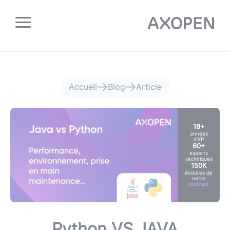
Panneau de gestion des cookies
Accueil
Blog
Article
18+
années
d'XP
60+
experts
techniques
150K
écoutes de
notre
podcast
Python VS JAVA