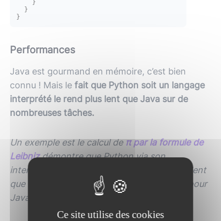
    }

  }

Performances
Java
est gourmand en mémoire, c’est bien
connu ! Mais le
fait que Python soit un langage
interprété le rend plus lent que Java sur de
nombreuses tâches.
Un exemple est le calcul de
π par la formule de
Leibniz
démontre que Python via son
interpréteur basique Cpython est bien plus lent
que Java (243.5 ms pour Python et 76 ms pour
Java).
Ce site utilise des cookies