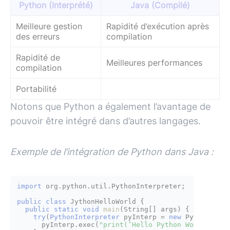
Python (Interprété)
Java (Compilé)
Meilleure gestion
Rapidité d’exécution après
des erreurs
compilation
Rapidité de
Meilleures performances
compilation
Portabilité
Notons que Python a également l’avantage de
pouvoir être intégré dans d’autres langages.
Exemple de l’intégration de Python dans Java :
import
 org.python.util.PythonInterpreter;

public
class
JythonHelloWorld
 {

public
static
void
main
(String[] args)
 {

try
(
PythonInterpreter
pyInterp
=
new
PythonInte
      pyInterp.exec(
"print(’Hello Python World!’)"
);