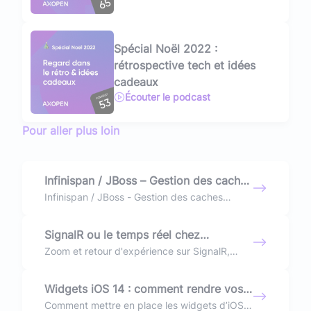
Spécial Noël 2022 :
rétrospective tech et idées
cadeaux
Écouter le podcast
Pour aller plus loin
Infinispan / JBoss – Gestion des caches
applicatifs
Infinispan / JBoss - Gestion des caches
applicatifs infinispan dans un application JEE
SignalR ou le temps réel chez
Microsoft
Zoom et retour d'expérience sur SignalR,
bibliothèque qui simplifie l’implémentation du
temps réel dans le développement applicatif.
Widgets iOS 14 : comment rendre vos
applications accessibles en un coup
Comment mettre en place les widgets d’iOS