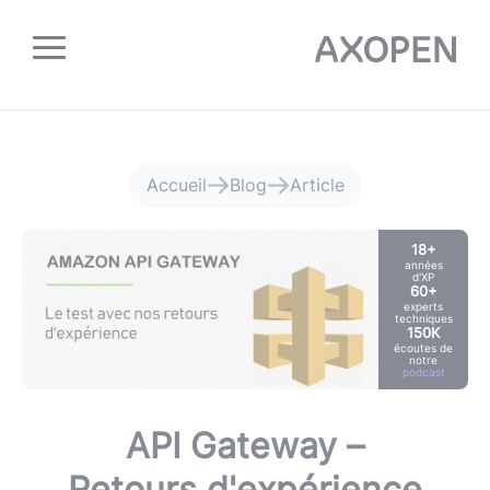
Panneau de gestion des cookies
Accueil
Blog
Article
18+
années
d'XP
60+
experts
techniques
150K
écoutes de
notre
podcast
API Gateway –
Retours d'expérience