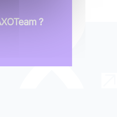
 AXOTeam ?