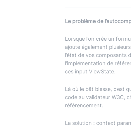
Typescript
,
NextJS
,
Svelte
Pilotage et gestion
Univers Php
Le problème de l’autocomp
Symfony
Univers Go
Lorsque l’on crée un formu
Gin Gonic Web
ajoute également plusieur
l’état de vos composants d
Univers Rust
l’implémentation de référe
ces input ViewState.
Là où le bât blesse, c’est 
code au validateur W3C, ch
référencement.
La solution : context para