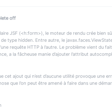
(avec ou s
Lire le li
Socle applicatif
Écouter 
lete off
Intégration IA & LLM
Tous les podcasts
Toutes nos publications
laire JSF (<h:form>), le moteur de rendu crée bien sû
s
de type hidden. Entre autre, le javax.faces.ViewStat
’une requête HTTP à l’autre.
Le problème vient du fai
nce, a la fâcheuse manie d’ajouter l’attribut autocomp
que cet ajout qui n’est d’aucune utilité provoque une er
ose que l’on peut être amené à faire dans une démarc
m