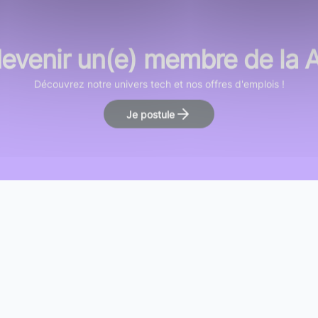
devenir un(e) membre de la
Découvrez notre univers tech et nos offres d'emplois !
Je postule