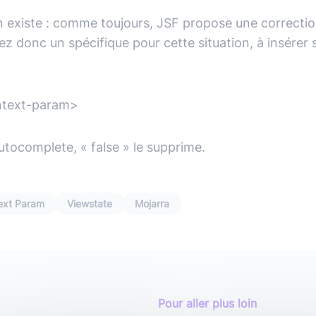
 existe : comme toujours, JSF propose une correctio
vez donc un
spécifique pour cette situation, à insére
ontext-param>
’autocomplete, « false » le supprime.
ext Param
Viewstate
Mojarra
Pour aller plus loin