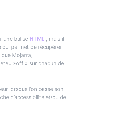
ans IA) ?
vre blanc
le podcast
Audit d'écoconception
DevOps
,
DevSecOps
Docker
,
Kubernetes
,
Terraform
,
Ansible
Optimisation et performances
r une balise
HTML
, mais il
e qui permet de récupérer
Sécurité applicative
t que Mojarra,
lete= »off » sur chacun de
Intégration IA & LLM
reur lorsque l’on passe son
he d’accessibilité et/ou de