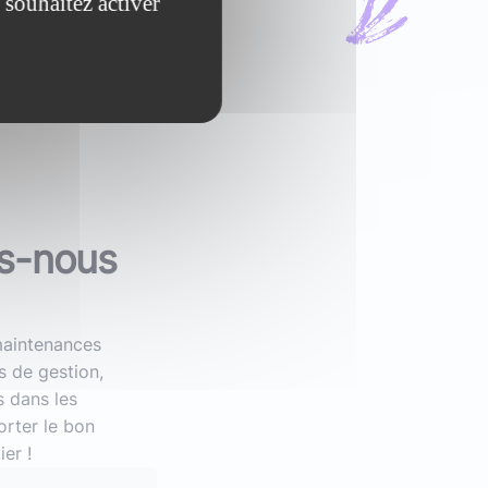
 souhaitez activer
ns-nous
maintenances
s de gestion,
s dans les
orter le bon
ier !