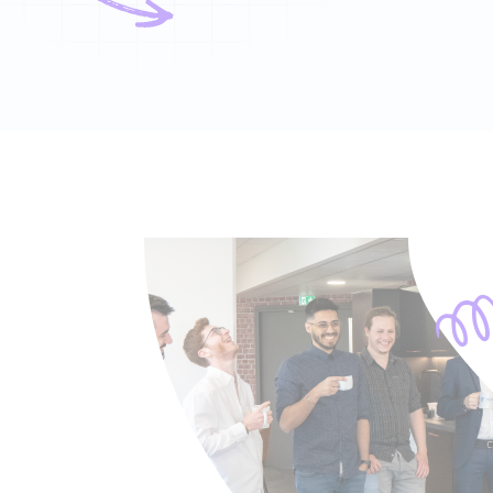
Typescript
,
NextJS
,
Svelte
Pilotage et gestion
Univers Php
Symfony
Univers Go
Gin Gonic Web
Univers Rust