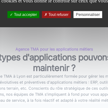
es cookies et vous donne le contrôle sur ceux que vous
Tout accepter
Tout refuser
Personnaliser
Agence TMA pour les applications métiers
types d'applications pouvo
maintenir ?
e TMA à Lyon est particulièrement formée pour gérer les 
 évolutives et préventives d'applications métiers : ERP, outil
ons terrain, etc. Conscients du rôle stratégique de ces outil
ns, nos équipes de TMA s'impliquent à fond pour vous app
au de service, à la fois réactif et adapté à votre réalité mét