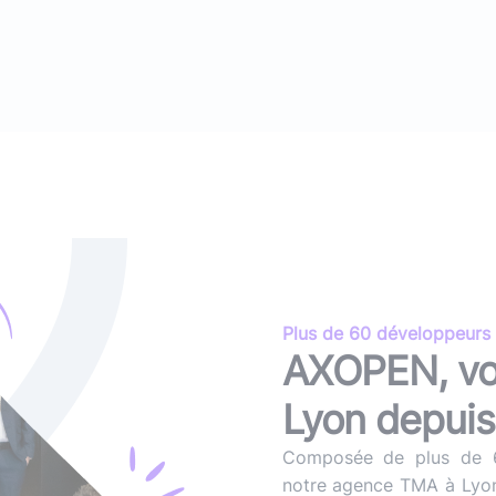
(avec ou s
Lire le li
Socle applicatif
Écouter 
Intégration IA & LLM
Tous les podcasts
Toutes nos publications
Plus de 60 développeurs 
AXOPEN, vo
Lyon depui
Composée de plus de 6
notre agence TMA à Lyon