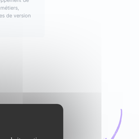
loppement de
 métiers,
es de version