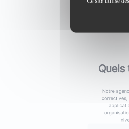
Ce site utilise d
Quels 
Notre agenc
correctives,
applicati
organisatio
nive