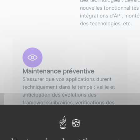
des technologies : déve
nouvelles fonctionnalités
intégrations d'API, monté
des technologies, etc.
Maintenance préventive
S'assurer que vos applications durent
techniquement dans le temps : veille et
anticipation des évolutions des
frameworks/librairies, vérifications des
bases de données ou encore analyse
régulière des logs remontés dans les
outils de monitoring.