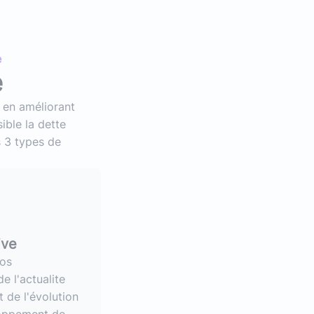
e
e
t en améliorant
ible la dette
s 3 types de
ive
vos
e l'actualite
 de l'évolution