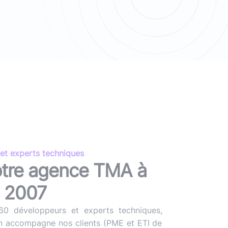
ans IA) ?
vre blanc
le podcast
Audit d'écoconception
DevOps
,
DevSecOps
Docker
,
Kubernetes
,
Terraform
,
Ansible
Optimisation et performances
Sécurité applicative
Intégration IA & LLM
et experts techniques
tre agence TMA à
s 2007
0 développeurs et experts techniques,
 accompagne nos clients (PME et ETI de