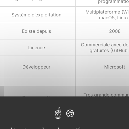
programmati
Multiplateforme (W
Système d‘exploitation
macOS, Linux
Existe depuis
2008
Commerciale avec de
Licence
gratuites (GitHub
Développeur
Microsoft
Très grande commun
Communauté
développeur
Performance générale
Très bonne