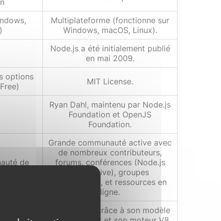
on
indows,
Multiplateforme (fonctionne sur
)
Windows, macOS, Linux).
Node.js a été initialement publié
en mai 2009.
s options
MIT License.
 Free)
Ryan Dahl, maintenu par Node.js
Foundation et OpenJS
Foundation.
Grande communauté active avec
de nombreux contributeurs,
auté de
forums, conférences (Node.js
s
Interactive), groupes
d'utilisateurs, et ressources en
ligne.
Très bonne, grâce à son modèle
non-bloquant et son moteur V8