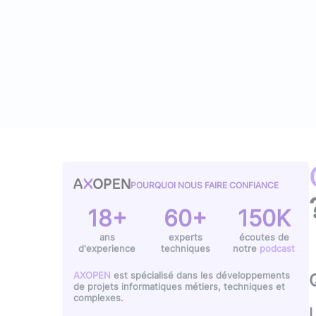
Typescript
,
NextJS
,
Svelte
Pilotage et gestion
Univers Php
Symfony
Univers Go
Gin Gonic Web
Univers Rust
POURQUOI NOUS FAIRE CONFIANCE
18+
60+
150K
ans
experts
écoutes de
d'experience
techniques
notre
podcast
AXOPEN
est spécialisé dans les développements
de projets informatiques métiers, techniques et
complexes.