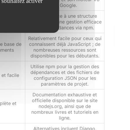
 souhaitez activer
de Google.
Élevée, grâce à une structure
c des mises
modulaire et une gestion efficace
es
des dépendances via npm.
Relativement facile pour ceux qui
ge base de
connaissent déjà JavaScript ; de
cuments
nombreuses ressources sont
disponibles pour les débutants.
Utilise npm pour la gestion des
dépendances et des fichiers de
 et facile
configuration JSON pour les
paramètres de projet.
Documentation exhaustive et
officielle disponible sur le site
lète et
nodejs.org, ainsi que de
nombreux livres et tutoriels en
ligne.
Alternatives incluent Django,