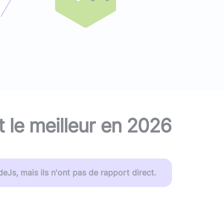
ans IA) ?
vre blanc
le podcast
Audit d'écoconception
DevOps
,
DevSecOps
Docker
,
Kubernetes
,
Terraform
,
Ansible
Optimisation et performances
Sécurité applicative
Intégration IA & LLM
t le meilleur en
2026
eJs, mais ils n'ont pas de rapport direct.