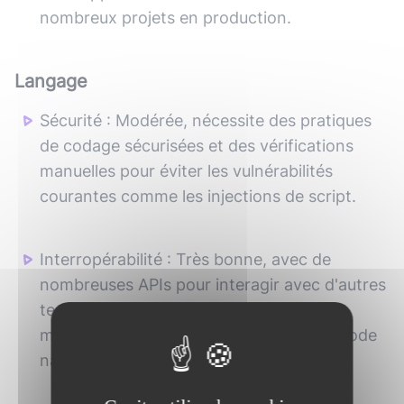
nombreux projets en production.
Langage
Sécurité
:
Modérée, nécessite des pratiques
de codage sécurisées et des vérifications
manuelles pour éviter les vulnérabilités
courantes comme les injections de script.
Interropérabilité
:
Très bonne, avec de
nombreuses APIs pour interagir avec d'autres
technologies et services, ainsi que des
modules pour l'interopérabilité avec du code
natif.