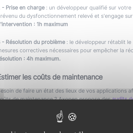
 - Prise en charge
: un développeur qualifié sur votre
révenu du dysfonctionnement relevé et s'engage sur
'intervention : 1h maximum
 - Résolution du problème
: le développeur rétablit le
esures correctives nécessaires pour empêcher la ré
ésolution : 4h maximum.
Estimer les coûts de maintenance
esoin de faire un état des lieux de vos applications af
oûts de maintenance ? Axopen propose des
audits d
pplicative
et même des
audits d'éco-conception
afin
harge de travail et les tâches à prioriser !