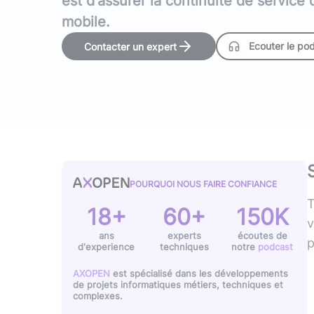
est d'assurer la continuité de service
Typescript
,
NextJS
,
Svelte
Pilotage et gestion
mobile.
Univers Php
Ecouter le po
Contacter un expert
Symfony
Univers Go
Gin Gonic Web
Univers Rust
POURQUOI NOUS FAIRE CONFIANCE
T
18+
60+
150K
v
ans
experts
écoutes de
p
d'experience
techniques
notre
podcast
AXOPEN
est spécialisé dans les développements
de projets informatiques métiers, techniques et
complexes.