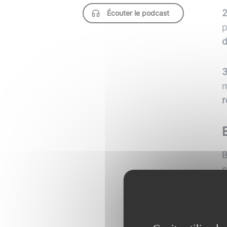
2
Écouter le podcast
p
d
3
m
r
B
c
a
c