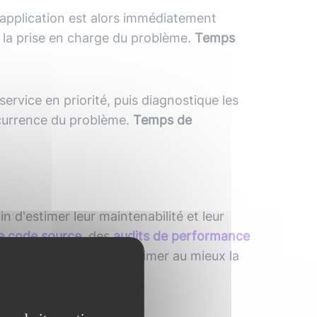
 application est alors immédiatement
 la prise en charge du problème.
Temps
 service en priorité, puis diagnostique les
currence du problème.
Temps de
in d'estimer leur maintenabilité et leur
e code source
, des
audits de performance
 de vous permettre d'estimer au mieux la