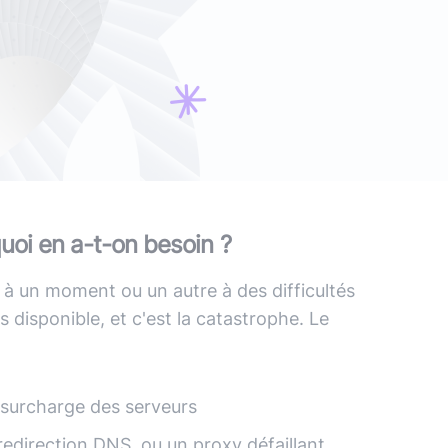
ans IA) ?
vre blanc
le podcast
Audit d'écoconception
DevOps
,
DevSecOps
Docker
,
Kubernetes
,
Terraform
,
Ansible
Optimisation et performances
Sécurité applicative
Intégration IA & LLM
uoi en a-t-on besoin ?
 à un moment ou un autre à des difficultés
s disponible, et c'est la catastrophe. Le
surcharge des serveurs
edirection DNS, ou un proxy défaillant