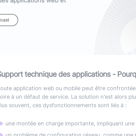
 des applications web et
(avec ou s
Lire le li
Socle applicatif
Écouter 
dcast
Intégration IA & LLM
Tous les podcasts
Toutes nos publications
Support technique des applications - Pourq
oute application web ou mobile peut être confrontée
oire à un défaut de service. La solution n'est alors plu
lus souvent, ces dysfonctionnements sont liés à :
une montée en charge importante, impliquant une 
un problème de configuration réseau, comme une r