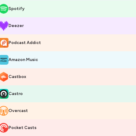
Spotify
Deezer
Podcast Addict
Amazon Music
Castbox
Castro
Overcast
Pocket Casts