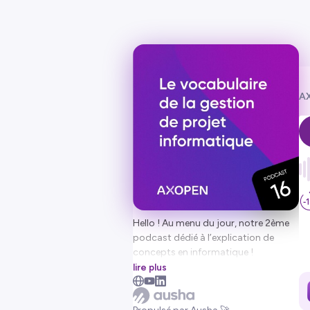
AX
Hello ! Au menu du jour, notre 2ème
podcast dédié à l’explication de
concepts en informatique !
lire plus
Thème : vocabulaire autour de la
gestion d'un projet informatique.