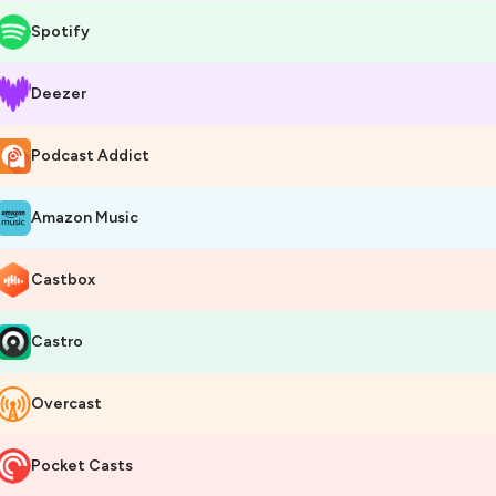
Spotify
Deezer
Podcast Addict
Amazon Music
Castbox
Castro
Overcast
Pocket Casts