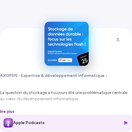
AXOPEN - Expertise & développement informatique
La question du stockage a toujours été une problématique centrale
au cœur du développement informatique.
Avec des technologies qui évoluent constamment et des systèmes
lire plus
informatiques qui ne cessent de s’agrandir, les entreprises doivent
Apple Podcasts
continuer d’innover pour proposer des solutions de stockage
toujours plus performantes.