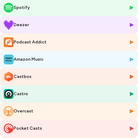
Spotify
Pour aborder ce sujet, Philippe a interviewé Gabriel Ferreira, directeur
technique France chez Pure Storage, afin d’en apprendre plus sur la
conception et les enjeux autour des solutions de stockage.
Deezer
Hébergé par Ausha. Visitez
ausha.co/politique-de-confidentialite
Podcast Addict
pour plus d'informations.
Amazon Music
Castbox
Castro
Overcast
Pocket Casts