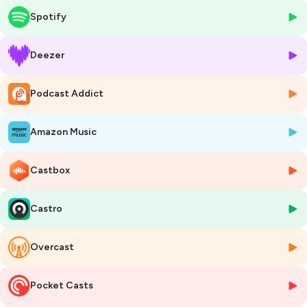
Au menu : beaucoup de foot (l’Euro oblige), mais on parle aussi de
Spotify
tennis, basket, vélo, randonnée ! Bonne écoute et bonnes vacances :)
La team sportive : Philippe, Arthur, Léo, Jonathan et Jérémy.
Deezer
0:00 Intro
Podcast Addict
1:24 Le passé sportif des chroniqueurs
4:00 Les principales utilisations de l’informatique au foot et au
basket
Amazon Music
6:42 Les statistiques avancées
10:00 L'assistance vidéo - VAR (football, basket, tennis, vélo)
17:25 Drones et Gopro pour les activités plein air
Castbox
18:55 Regarder le sport : sur le terrain, à la télé ou avec la réalité
virtuelle (VR) ?
Castro
24:20 L'entrainement avec la technologie : entre statistiques et
instinct ! (formule 1)
27:00 Simulations sur le terrain et amendes (foot, basket)
Overcast
29:45 L’avenir de l’informatique dans le sport ?
32:00 Pronostics et paris sportifs
Pocket Casts
Liens :