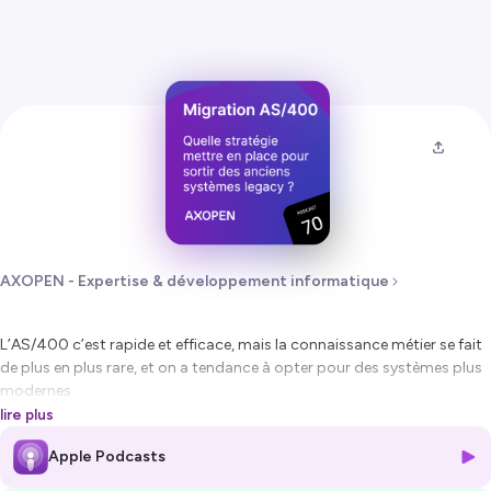
AXOPEN - Expertise & développement informatique
L’AS/400 c’est rapide et efficace, mais la connaissance métier se fait
de plus en plus rare, et on a tendance à opter pour des systèmes plus
modernes.
Mais alors, est-ce vraiment possible de sortir des anciens systèmes
lire plus
legacy, et comment ?
Apple Podcasts
On aborde tout ça en un peu plus de 30 minutes.
Bonne écoute et n'hésitez pas à nous partager vos avis !