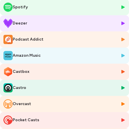
____
Spotify
Basée à Lyon depuis 2007, AXOPEN est une entreprise spécialisée
dans l’expertise et le développement de projets informatiques sur
mesure, constituée de plus de 50 passionné(e)s, experts en nouvelles
Deezer
technologies et en développement.
Ce podcast est l’occasion pour notre équipe de technophiles
Podcast Addict
d’échanger sans langue de bois sur les sujets IT qui nous tiennent à
cœur, et de vous partager nos expériences ! En espérant que ça vous
plaira, vous pouvez nous contacter pour poursuivre les échanges sur
Amazon Music
notre site AXOPEN :
www.axopen.com/contact/
:)
____
Crédit son : Maxime Ledan
Castbox
Hébergé par Ausha. Visitez
ausha.co/politique-de-confidentialite
Castro
pour plus d'informations.
Overcast
Pocket Casts