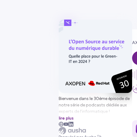
AX
Bienvenue dans le 30ème épisode de
notre série de podcasts dédiée aux
experts de l’informatique !
lire plus
Dans cet épisode, Philippe reçoit
David Szegedi, Field CTO France chez