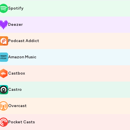
Spotify
Deezer
Podcast Addict
Amazon Music
Castbox
Castro
Overcast
Pocket Casts