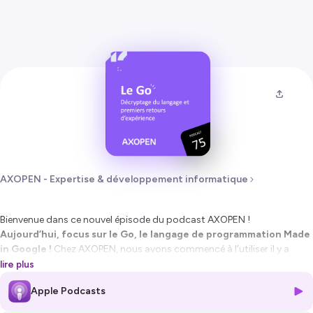
AXOPEN - Expertise & développement informatique
Bienvenue dans ce nouvel épisode du podcast AXOPEN !
Aujourd’hui, focus sur le Go, le langage de programmation Made
in Google !
Chez AXOPEN, nous avons commencé à l’utiliser il y a
quelque temps et nous avions envie de vous partager nos premiers
lire plus
retours d’expérience. Philippe, Nathan, Arthur, Louis et Enzo se
Apple Podcasts
réunissent pour explorer l’histoire de ce langage, analyser son
fonctionnement, ses performances et bien plus encore !