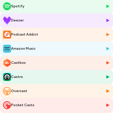
Rendez-vous dans quelques années pour voir si notre avis sur le Go a
Spotify
changé :)
Bonne écoute et à bientôt !
Deezer
00:00 : Intro
01:10 : Qu’est-ce que le Golang ?
Podcast Addict
03:04 : Quels sont ses avantages ?
04:18 : Quels sont ses points négatifs ?
05:40 : Go, pour quel type de projet et quels cas d’usage en entreprise
Amazon Music
?
09:46 : Qu’en est-il de la communauté Go ?
10:18 : Et techniquement, ça donne quoi ?
Castbox
15:40 : Focus sur la gestion des erreurs en Go
18:38 : C’est quoi les Goroutines ?
Castro
20:00 : Et niveau performance et consommation de ressources ?
23:00 : Focus sur les frameworks
25:53 : Quel est l’avenir du Go ?
Overcast
28:05 : Les features que l’ont aimerait avoir !
30:00 : Le Go, un bon langage pour débuter en tant que développeur
?
Pocket Casts
32:38 : Le coup de cœur d’Arthur