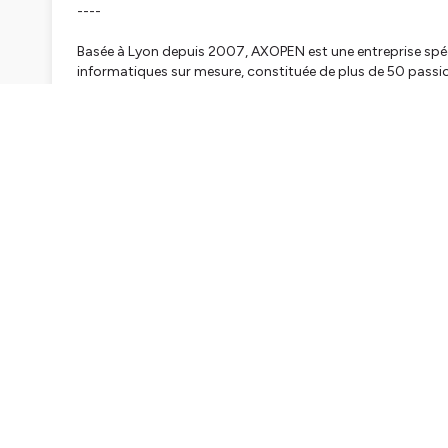
----
Basée à Lyon depuis 2007, AXOPEN est une entreprise spéci
informatiques sur mesure, constituée de plus de 50 passio
développement.
Ce podcast est l’occasion pour notre équipe de technophil
tiennent à cœur, et de vous partager nos expériences ! En
poursuivre les échanges sur notre site AXOPEN :
www.axop
----
Pour se connecter à Sébastien Hubert sur Linkedin :
https:
---
Crédits : Maxime Ledan (technicien son)
Hébergé par Ausha. Visitez
ausha.co/politique-de-confiden