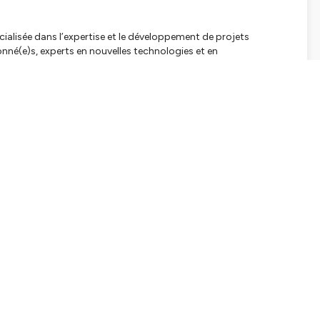
alisée dans l’expertise et le développement de projets
nné(e)s, experts en nouvelles technologies et en
es d’échanger sans langue de bois sur les sujets IT qui nous
 espérant que ça vous plaira, vous pouvez nous contacter pour
en.com/contact/
:)
//www.linkedin.com/in/sebastienhubert-hutek/
tialite
pour plus d'informations.