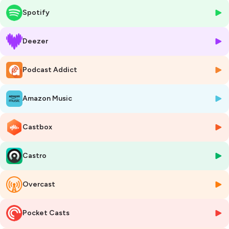
frameworks ? Et puis finalement… c’est quoi un framework ?
Spotify
https://blog.axopen.com/2018/06/framework-utilisation-pour-
contre/
Deezer
Hébergé par Ausha. Visitez
ausha.co/politique-de-confidentialite
pour plus d'informations.
Podcast Addict
Amazon Music
Castbox
Castro
Overcast
Pocket Casts