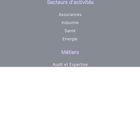
Secteurs d'activités
Assurances
Industrie
Santé
Energie
Métiers
Audit et Expertise
Centre de services informatique
Développement sur mesure
Pilotage & Gestion de projets
Maintenance & Evolutions
Réalisations
Jobs