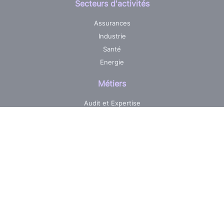
Secteurs d'activités
Assurances
Industrie
Santé
Energie
Métiers
Audit et Expertise
Centre de services informatique
Développement sur mesure
Pilotage & Gestion de projets
Maintenance & Evolutions
Réalisations
Jobs