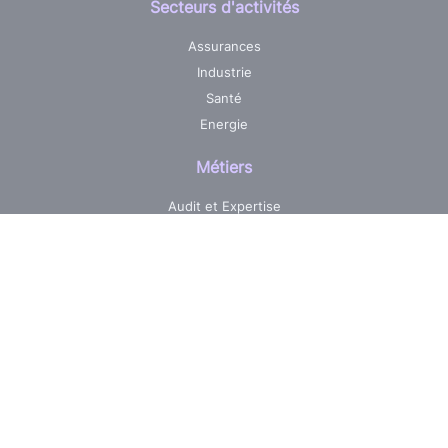
Secteurs d'activités
Assurances
Industrie
Santé
Energie
Métiers
Audit et Expertise
Centre de services informatique
Développement sur mesure
Pilotage & Gestion de projets
Maintenance & Evolutions
Réalisations
Jobs