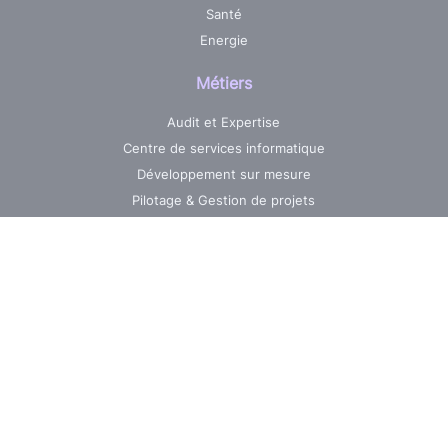
Santé
Energie
Métiers
Audit et Expertise
Centre de services informatique
Développement sur mesure
Pilotage & Gestion de projets
Maintenance & Evolutions
Réalisations
Jobs
Nos ressources
La News AXO