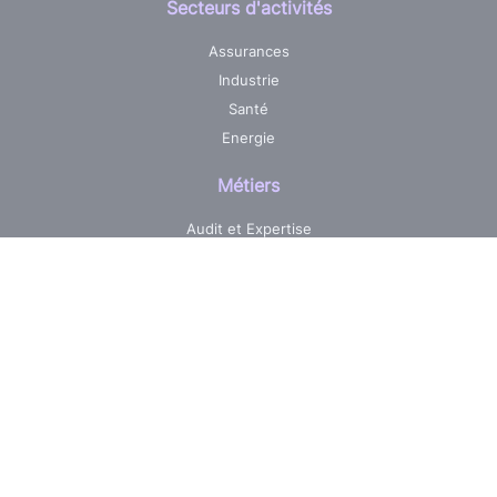
Secteurs d'activités
Assurances
Industrie
Santé
Energie
Métiers
Audit et Expertise
Centre de services informatique
Développement sur mesure
Pilotage & Gestion de projets
Maintenance & Evolutions
Réalisations
Jobs