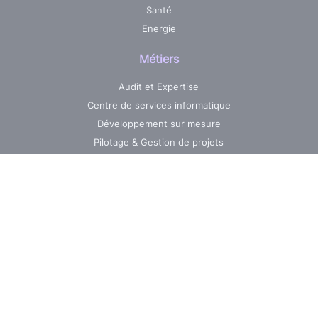
Santé
Energie
Métiers
Audit et Expertise
Centre de services informatique
Développement sur mesure
Pilotage & Gestion de projets
Maintenance & Evolutions
Réalisations
Jobs
Nos ressources
La News AXO