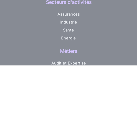
Secteurs d'activités
Assurances
Industrie
Santé
Energie
Métiers
Audit et Expertise
Centre de services informatique
Développement sur mesure
Pilotage & Gestion de projets
Maintenance & Evolutions
Réalisations
Jobs