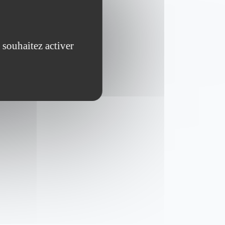
 souhaitez activer