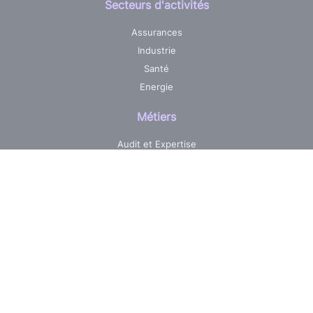
Secteurs d'activités
Assurances
Industrie
Santé
Energie
Métiers
Audit et Expertise
Centre de services informatique
Développement sur mesure
Pilotage & Gestion de projets
Maintenance & Evolutions
Réalisations
Jobs