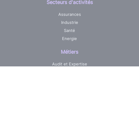
Secteurs d'activités
Assurances
Industrie
Santé
Energie
Métiers
Audit et Expertise
Centre de services informatique
Développement sur mesure
Pilotage & Gestion de projets
Maintenance & Evolutions
Réalisations
Jobs