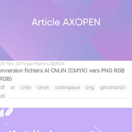
 25 Févr 2015 par Pierre LISERON
nversion fichiers AI CMJN (CMYK) vers PNG RGB
sRGB)
df
ai
cmjn
cmyk
colorspace
png
ghostscript
gb