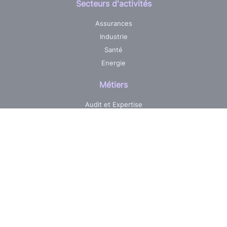
Secteurs d'activités
Assurances
Industrie
Santé
Energie
Métiers
Audit et Expertise
Centre de services informatique
Développement sur mesure
Pilotage & Gestion de projets
Maintenance & Evolutions
Réalisations
Jobs