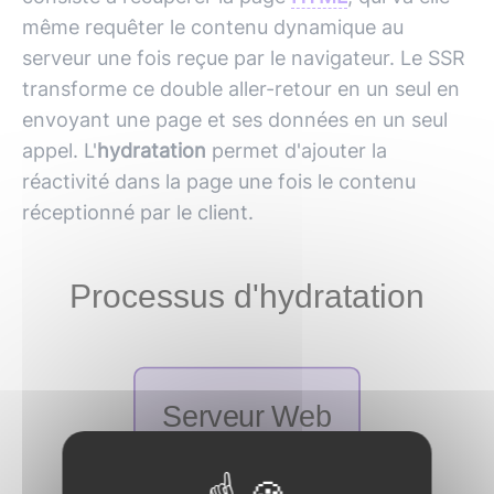
même requêter le contenu dynamique au
serveur une fois reçue par le navigateur. Le SSR
transforme ce double aller-retour en un seul en
envoyant une page et ses données en un seul
appel. L'
hydratation
permet d'ajouter la
réactivité dans la page une fois le contenu
réceptionné par le client.