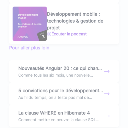
Développement mobile :
technologies & gestion de
projet
Écouter le podcast
Pour aller plus loin
Nouveautés Angular 20 : ce qui change
vraiment pour les développeurs
Comme tous les six mois, une nouvelle
version du célèbre framework front-end
JavaScript Angular fait son apparition. Cette
5 convictions pour le développement
fois, c’est Angular 20 qui débarque ! Un an
d'application web
Au fil du temps, on a testé pas mal de
après la publication de notre article sur
choses, avec plus ou moins de succès on doit
Angular 18, on revient pour faire le point sur
bien l’avouer… Entre réussite de projet et
les nouveautés, les évolutions techniques et
La clause WHERE en Hibernate 4
tests ratés, on a pu bâtir et faire évoluer nos
les impacts possibles sur vos projets.
Comment mettre en oeuvre la clause SQL
convictions dans le domaine du
WHERE avec Hibernate 4 ?
développement d’application web.