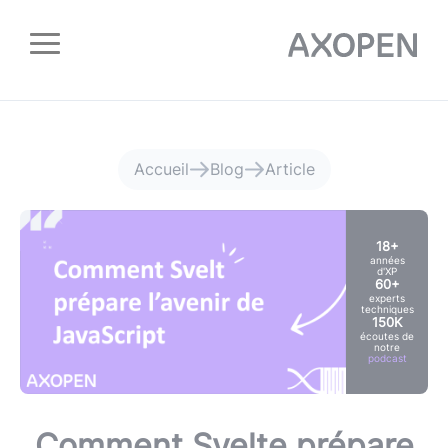
Panneau de gestion des cookies
Accueil
Blog
Article
18+
années
d'XP
60+
experts
techniques
150K
écoutes de
notre
podcast
Comment Svelte prépare