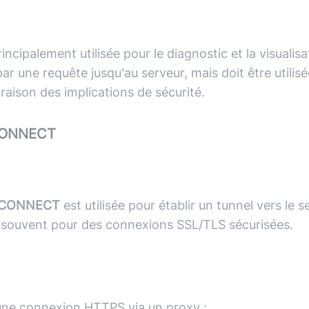
ncipalement utilisée pour le diagnostic et la visualisa
ar une requête jusqu'au serveur, mais doit être utilis
aison des implications de sécurité.
CONNECT
CONNECT
est utilisée pour établir un tunnel vers le s
souvent pour des connexions SSL/TLS sécurisées.
 une connexion HTTPS via un proxy :