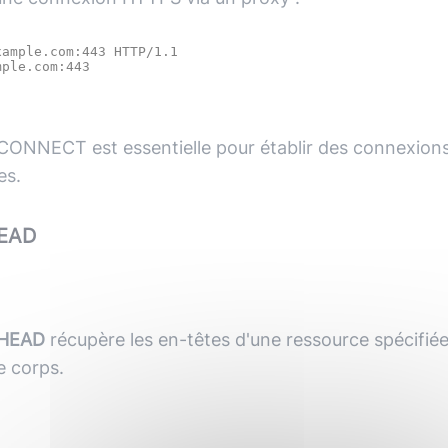
ample.com:443 HTTP/1.1

ONNECT est essentielle pour établir des connexions
es.
EAD
HEAD
récupère les en-têtes d'une ressource spécifié
e corps.