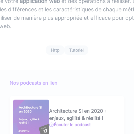
de votre
application web
et des opérations à réaliser. 
es différences et les caractéristiques de chaque mé
iliser de manière plus appropriée et efficace pour op
 web.
Http
Tutoriel
Nos podcasts en lien
Architecture SI en 2020 :
enjeux, agilité & réalité !
Écouter le podcast