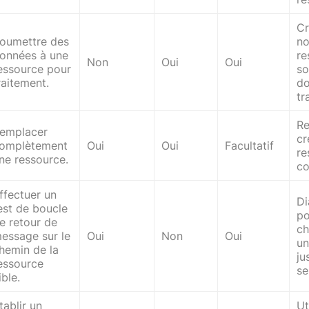
Cr
oumettre des
no
onnées à une
re
Non
Oui
Oui
essource pour
so
raitement.
do
tr
Re
emplacer
cr
omplètement
Oui
Oui
Facultatif
re
ne ressource.
co
ffectuer un
Di
est de boucle
po
e retour de
ch
essage sur le
Oui
Non
Oui
un
hemin de la
ju
essource
se
ible.
tablir un
Ut