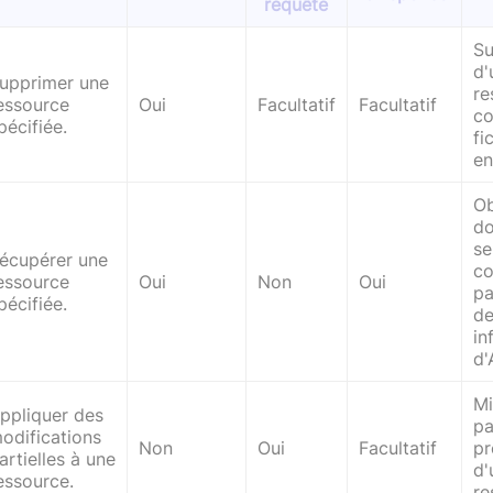
requête
Su
d'
upprimer une
re
essource
Oui
Facultatif
Facultatif
c
pécifiée.
fi
en
Ob
do
se
écupérer une
c
essource
Oui
Non
Oui
pa
pécifiée.
de
in
d'
Mi
ppliquer des
pa
odifications
Non
Oui
Facultatif
pr
artielles à une
d'
essource.
re