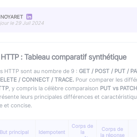
s NOYARET
jour le 29 Juil 2024
HTTP : Tableau comparatif synthétique
s HTTP sont au nombre de 9 :
GET / POST / PUT / P
DELETE / CONNECT / TRACE.
Pour comparer les diffé
TTP
, y compris la célèbre comparaison
PUT vs PATC
résente leurs principales différences et caractéristiq
e et concise.
Corps de
Corps de
But principal
Idempotent
la
la réponse