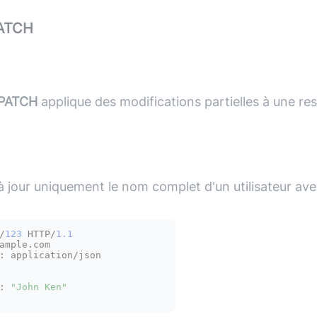
ATCH
PATCH
applique des modifications partielles à une re
 jour uniquement le nom complet d'un utilisateur avec
/
123
 HTTP/
1.1
ample.com

:
 application/json

:
"John Ken"