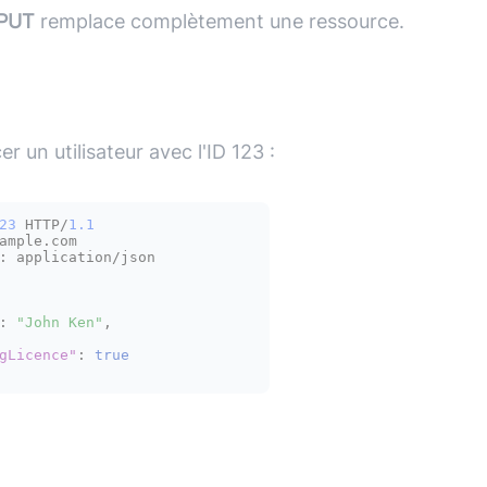
PUT
remplace complètement une ressource.
r un utilisateur avec l'ID 123 :
23
 HTTP/
1.1
ample.com

:
 application/json

:
"John Ken"
,
gLicence"
:
true