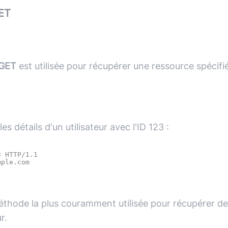
ET
GET
est utilisée pour récupérer une ressource spécifi
es détails d'un utilisateur avec l'ID 123 :
 HTTP/1.1

éthode la plus couramment utilisée pour récupérer d
r.