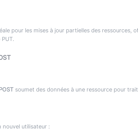
ale pour les mises à jour partielles des ressources, o
e PUT.
OST
POST
soumet des données à une ressource pour trai
 nouvel utilisateur :