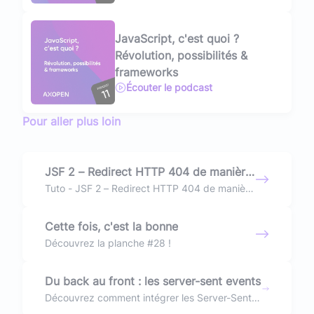
JavaScript, c'est quoi ?
Révolution, possibilités &
frameworks
Écouter le podcast
Pour aller plus loin
JSF 2 – Redirect HTTP 404 de manière
programmatique
Tuto - JSF 2 – Redirect HTTP 404 de manière
programmatique
Cette fois, c'est la bonne
Découvrez la planche #28 !
Du back au front : les server-sent events
Découvrez comment intégrer les Server-Sent
Events dans vos applications web pour établir