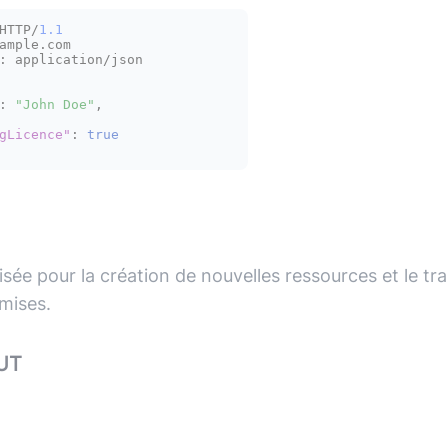
HTTP/
1.1
ample.com

:
 application/json

:
"John Doe"
,
gLicence"
:
true
isée pour la création de nouvelles ressources et le tr
mises.
UT