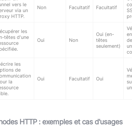
unnel vers le
co
Non
Facultatif
Facultatif
erveur via un
SS
roxy HTTP.
pr
Vé
écupérer les
Oui (en-
en
n-têtes d'une
Oui
Non
têtes
de
essource
seulement)
un
pécifiée.
co
écrire les
ptions de
Vé
ommunication
m
Oui
Facultatif
Oui
our la
su
essource
un
ible.
hodes HTTP : exemples et cas d'usages