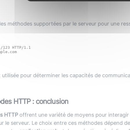
r les méthodes supportées par le serveur pour une res
/123 HTTP/1.1

utilisée pour déterminer les capacités de communica
des HTTP : conclusion
s HTTP
offrent une variété de moyens pour interagir 
ur le serveur. Le choix entre ces méthodes dépend d