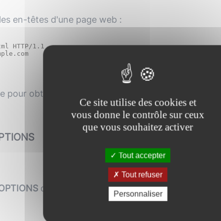
 les en-têtes d'une page web :
ml HTTP/1.1

le pour obtenir des métadonnées sans télécharger l'in
Ce site utilise des cookies et
vous donne le contrôle sur ceux
que vous souhaitez activer
PTIONS
Tout accepter
Tout refuser
OPTIONS
décrit les options de communication pour l
Personnaliser