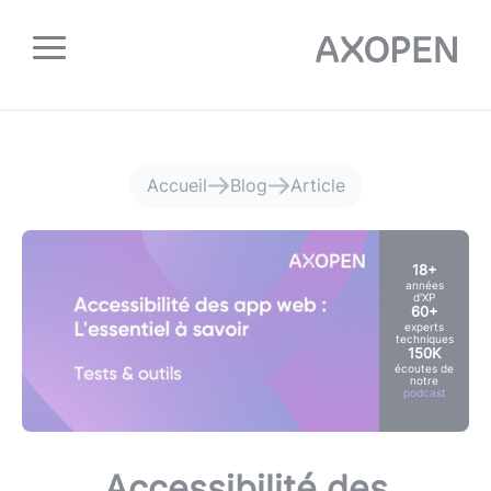
Panneau de gestion des cookies
Accueil
Blog
Article
18+
années
d'XP
60+
experts
techniques
150K
écoutes de
notre
podcast
Accessibilité des