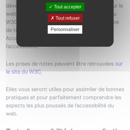
développe des
standards internationaux
pour le
Tout accepter
web qui sont nommés ‘Recommandations du
Tout refuser
W3C’. Ces dernières sont revues par le groupe
Personnaliser
de travail ‘Architectures de Plateformes
Accessibles’ (APA) pour prendre en compte
l’accessibilité.
Les prises de notes peuvent être retrouvées
sur
le site du W3C
.
Elles vous seront utiles pour assimiler de bonnes
pratiques et pour parfaitement comprendre les
aspects les plus poussés de l’accessibilité du
web.