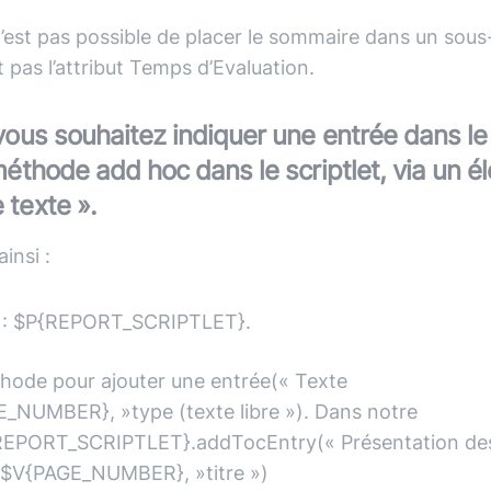
n’est pas possible de placer le sommaire dans un sous
 pas l’attribut Temps d’Evaluation.
vous souhaitez indiquer une entrée dans l
méthode add hoc dans le scriptlet, via un é
texte ».
insi :
 : $P{REPORT_SCRIPTLET}.
hode pour ajouter une entrée(« Texte
E_NUMBER}, »type (texte libre »). Dans notre
REPORT_SCRIPTLET}.addTocEntry(« Présentation de
»,$V{PAGE_NUMBER}, »titre »)