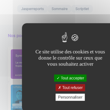
Jasperreports
Sommaire
Scriptlet
Nos podcasts en lien
Ce site utilise des cookies et vous
donne le contrôle sur ceux que
Symfony, le meilleur framework
vous souhaitez activer
PHP ?
Écouter le podcast
Tout accepter
Tout refuser
IA privée : comment reprendre
le contrôle de ses données ?
Personnaliser
Avec Sanida Tang, Solution
Écouter le podcast
Engineer Manager chez