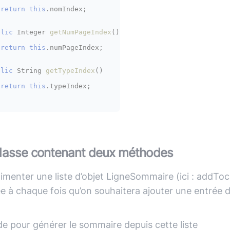
return
this
.nomIndex;

blic
 Integer 
getNumPageIndex
()
return
this
.numPageIndex;

blic
 String 
getTypeIndex
()
return
this
.typeIndex;

classe contenant deux méthodes
imenter une liste d’objet LigneSommaire (ici : addTocE
e à chaque fois qu’on souhaitera ajouter une entrée d
e pour générer le sommaire depuis cette liste