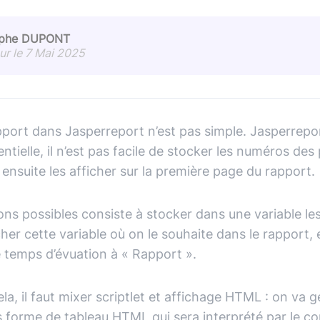
ophe DUPONT
our le 7 Mai 2025
port dans Jasperreport n’est pas simple. Jasperrepo
tielle, il n’est pas facile de stocker les numéros des
ensuite les afficher sur la première page du rapport.
ons possibles consiste à stocker dans une variable l
cher cette variable où on le souhaite dans le rapport, 
 temps d’évuation à « Rapport ».
ela, il faut mixer scriptlet et affichage HTML : on va g
 forme de tableau HTML qui sera interprété par le 