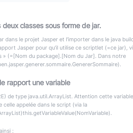
s deux classes sous forme de jar.
jar dans le projet Jasper et l’importer dans le java buil
pport Jasper pour qu’il utilise ce scriptlet (=ce jar), v
ss » (=[Nom du package].[Nom du Jar]. Dans notre
pen.jasper.generer.sommaire.GenererSommaire).
le rapport une variable
) de type java.util.ArrayList. Attention cette variable
elle appelée dans le script (via la
rayList)this.getVariableValue(NomVariable).
insi :