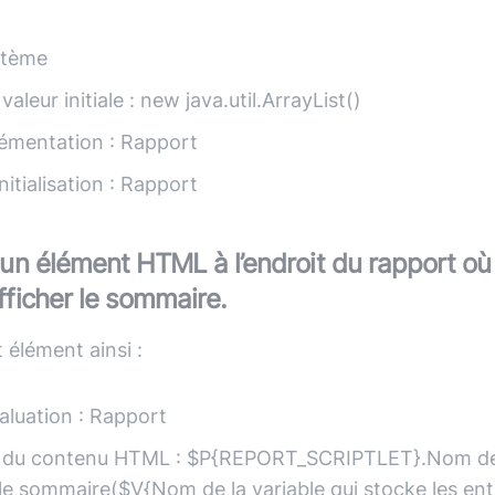
stème
aleur initiale : new java.util.ArrayList()
rémentation : Rapport
nitialisation : Rapport
 un élément HTML à l’endroit du rapport où
fficher le sommaire.
 élément ainsi :
aluation : Rapport
n du contenu HTML : $P{REPORT_SCRIPTLET}.Nom de
le sommaire($V{Nom de la variable qui stocke les en