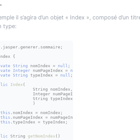
.
mple il s’agira d’un objet « Index », composé d’un tit
n type:
.jasper.generer.sommaire;

Index
 {

ivate
String
nomIndex
=
null
;

ivate
Integer
numPageIndex
=
null
;

ivate
String
typeIndex
=
null
;

blic
Index
(

nomIndex,

mPageIndex,

typeIndex

			   )
this
.nomIndex = nomIndex;

this
.numPageIndex = numPageIndex;

this
.typeIndex = typeIndex;

blic
 String 
getNomIndex
()