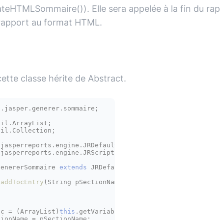
rateHTMLSommaire()). Elle sera appelée à la fin du ra
 rapport au format HTML.
 cette classe hérite de Abstract.
.jasper.generer.sommaire;

il.Collection;

jasperreports.engine.JRScriptletException;

GenererSommaire
extends
JRDefaultScriptlet
{

 
addTocEntry
(String pSectionName, Integer pPageNumber,

							String pTyp
throws
 JRScrip
oc
=
 (ArrayList)
this
.getVariableValue(
"SOMMAIRE"
);

tionName
=
 pSectionName;
