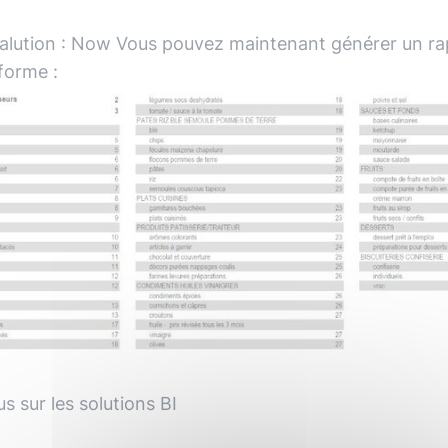
alution : Now Vous pouvez maintenant générer un ra
 forme :
us sur les solutions BI