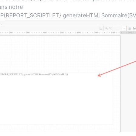
Dans notre
 $P{REPORT_SCRIPTLET}.generateHTMLSommaire(