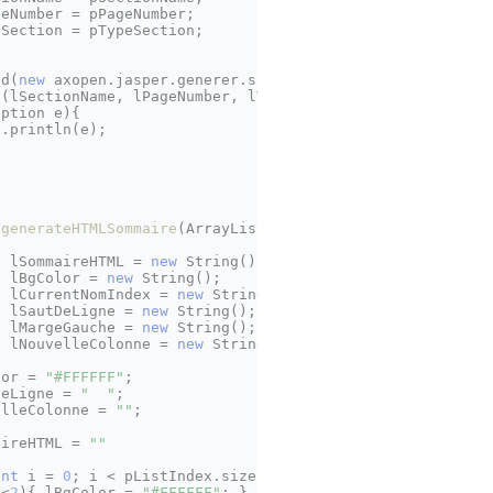
geNumber
=
 pPageNumber;

eSection
=
 pTypeSection; 

add(
new
axopen
.jasper.generer.sommaire

ption e){

.println(e);

 
generateHTMLSommaire
(ArrayList pListIndex)
{

g
lSommaireHTML
=
new
String
();

g
lBgColor
=
new
String
();

g
lCurrentNomIndex
=
new
String
();

g
lSautDeLigne
=
new
String
();

g
lMargeGauche
=
new
String
();

g
lNouvelleColonne
=
new
String
();

lor = 
"#FFFFFF"
;

DeLigne = 
"  "
;

elleColonne = 
""
;

aireHTML = 
""
int
i
=
0
; i < pListIndex.size(); i++)

i<
2
){ lBgColor = 
"#FFFFFF"
; } 
